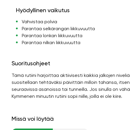
Hyödyllinen vaikutus
Vahvistaa polvia
Parantaa selkärangan liikkuvuutta
Parantaa lonkan liikkuvuutta
Parantaa nilkan liikkuvuutta
Suoritusohjeet
Tämä rutiini harjoittaa aktiivisesti kaikkia jalkojen nivel
suositellaan tehtäväksi päivittäin milloin tahansa, itsen
seuraavissa asanoissa tai tunneilla. Jos sinulla on vähä
Kymmenen minuutin rutiini sopii niille, joilla ei ole kiire.
Missä voi löytää