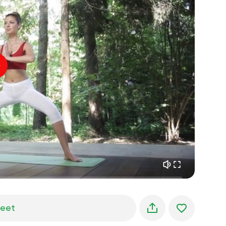
sielun lento
01:44
sisäinen rauha
01:27
aamun unelmat
01:34
metsän viileys
05:00
Ohjaajan ääni
kesäsade
02:00
vuoren hiljaisuus
02:00
merituuli
02:00
tuulen ääni
02:00
kevätmetsä
02:00
jeet