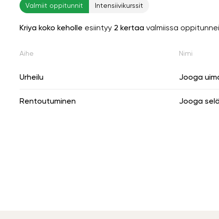
Valmiit oppitunnit
Intensiivikurssit
Kriya koko keholle
esiintyy
2 kertaa
valmiissa oppitunne
Aihe
Nimi
Urheilu
Jooga uima
Rentoutuminen
Jooga sel