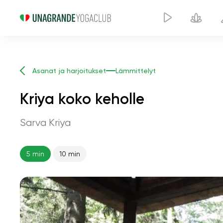
Asanat ja harjoitukset
Lämmittelyt
Kriya koko keholle
Sarva Kriya
5 min
10 min