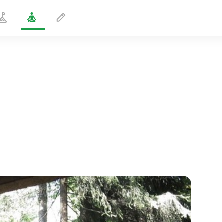
Kriya koko keholle
5 min