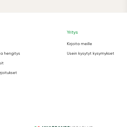
Yritys
Kirjoita meille
ja hengitys
Usein kysytyt kysymykset
sit
rjoitukset