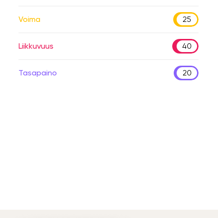
Voima
25
Liikkuvuus
40
Tasapaino
20