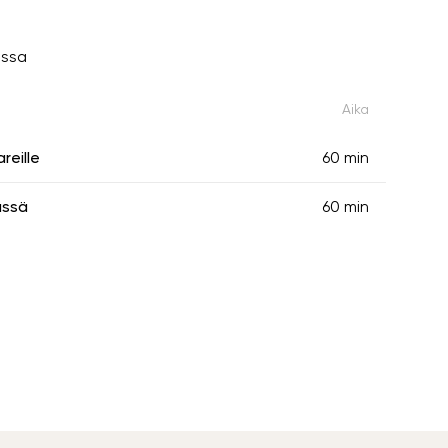
issa
Aika
reille
60 min
ässä
60 min