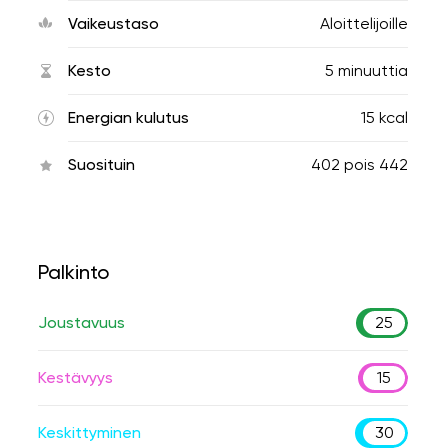
Vaikeustaso
Aloittelijoille
Kesto
5 minuuttia
Energian kulutus
15 kcal
Suosituin
402
pois
442
Palkinto
Joustavuus
25
Kestävyys
15
Keskittyminen
30