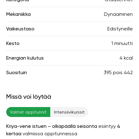
Mekaniikka
Dynaaminen
Vaikeustaso
Edistyneille
Kesto
1 minuutti
Energian kulutus
4 kcal
Suosituin
395
pois
442
Missä voi löytää
Valmiit oppitunnit
Intensiivikurssit
Kriya-vene istuen – olkapäällä seisonta
esiintyy
4
kertaa
valmiissa oppitunneissa