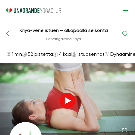
Kriya-vene istuen – olkapäällä seisonta
Asanat ja harjoitukset
Istuasennot
Sarvangavana Kriya
1 min
52 pistettä
4 kcal
Istuasennot
Dynaamin