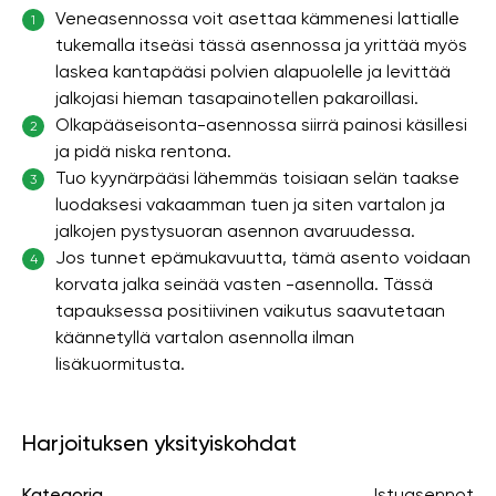
Veneasennossa voit asettaa kämmenesi lattialle
1
tukemalla itseäsi tässä asennossa ja yrittää myös
laskea kantapääsi polvien alapuolelle ja levittää
jalkojasi hieman tasapainotellen pakaroillasi.
Olkapääseisonta-asennossa siirrä painosi käsillesi
2
ja pidä niska rentona.
Tuo kyynärpääsi lähemmäs toisiaan selän taakse
3
luodaksesi vakaamman tuen ja siten vartalon ja
jalkojen pystysuoran asennon avaruudessa.
Jos tunnet epämukavuutta, tämä asento voidaan
4
korvata jalka seinää vasten -asennolla. Tässä
tapauksessa positiivinen vaikutus saavutetaan
käännetyllä vartalon asennolla ilman
lisäkuormitusta.
Harjoituksen yksityiskohdat
Kategoria
Istuasennot