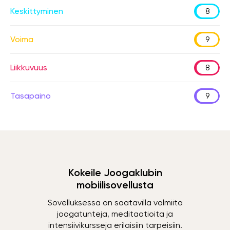
Keskittyminen
8
Voima
9
Liikkuvuus
8
Tasapaino
9
Kokeile Joogaklubin
mobiilisovellusta
Sovelluksessa on saatavilla valmiita
joogatunteja, meditaatioita ja
intensiivikursseja erilaisiin tarpeisiin.