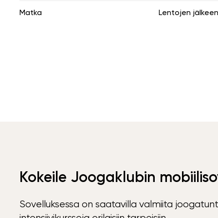
Matka
Lentojen jälkee
Kokeile Joogaklubin mobiiliso
Sovelluksessa on saatavilla valmiita joogatunt
intensiivikursseja erilaisiin tarpeisiin.