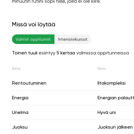
minuutin rutiini sopii niille, joilla ei ole kiire.
Missä voi löytää
Valmiit oppitunnit
Intensiivikurssit
Toinen tuuli
esiintyy
5 kertaa
valmiissa oppitunneissa
Aihe
Nimi
Rentoutuminen
Iltakompleksi
Energia
Energian palaut
Unelma
Hyvä uni
Juoksu
Juoksun jälkeen