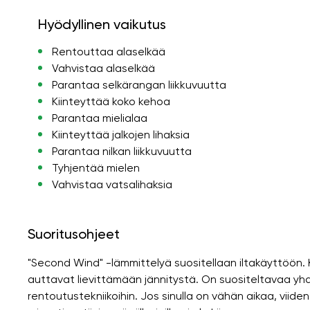
Hyödyllinen vaikutus
Rentouttaa alaselkää
Vahvistaa alaselkää
Parantaa selkärangan liikkuvuutta
Kiinteyttää koko kehoa
Parantaa mielialaa
Kiinteyttää jalkojen lihaksia
Parantaa nilkan liikkuvuutta
Tyhjentää mielen
Vahvistaa vatsalihaksia
Suoritusohjeet
"Second Wind" -lämmittelyä suositellaan iltakäyttöön.
auttavat lievittämään jännitystä. On suositeltavaa yhdi
rentoutustekniikoihin. Jos sinulla on vähän aikaa, viid