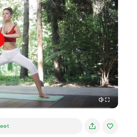
sielun lento
01:44
sisäinen rauha
01:27
aamun unelmat
01:34
metsän viileys
05:00
Ohjaajan ääni
kesäsade
02:00
vuoren hiljaisuus
02:00
merituuli
02:00
tuulen ääni
02:00
kevätmetsä
02:00
jeet