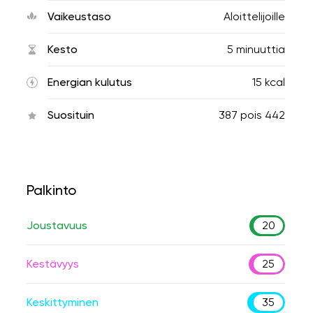
Vaikeustaso
Aloittelijoille
Kesto
5 minuuttia
Energian kulutus
15 kcal
Suosituin
387
pois
442
Palkinto
Joustavuus
20
Kestävyys
25
Keskittyminen
35