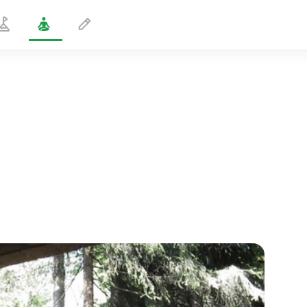
Toinen tuuli
5 min