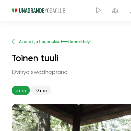
Asanat ja harjoitukset
Lämmittelyt
Toinen tuuli
Dvitiya swadhaprana
5 min
10 min