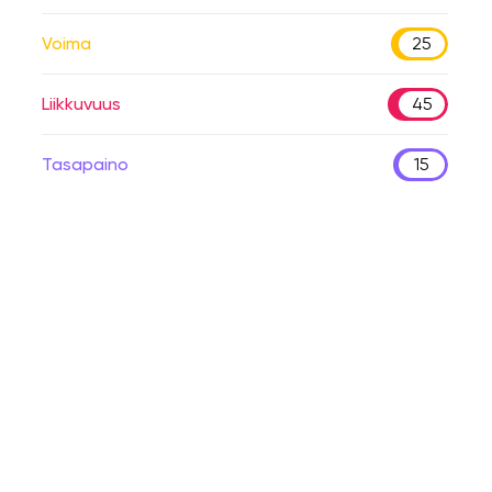
Voima
25
Liikkuvuus
45
Tasapaino
15