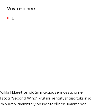
Vasta-aiheet
Ei
 Kaikki liikkeet tehdään makuuasennossa, ja ne
stää "Second Wind" -rutiini hengitysharjoituksiin ja
en minuutin lämmittely on ihanteellinen. Kymmenen