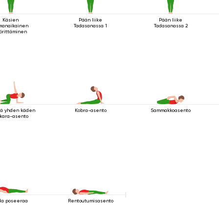
Käsien
Pään liike
Pään liike
manaikainen
Tadasanassa 1
Tadasanassa 2
örittäminen
vä yhden käden
Kobra-asento
Sammakkoasento
kara-asento
la poseeraa
Rentoutumisasento