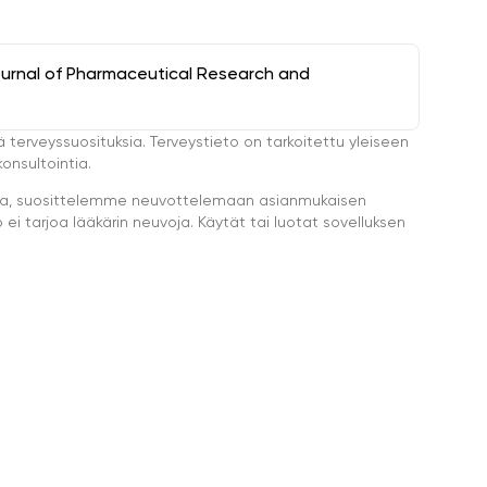
ournal of Pharmaceutical Research and
ä terveyssuosituksia. Terveystieto on tarkoitettu yleiseen
onsultointia.
eella, suosittelemme neuvottelemaan asianmukaisen
i tarjoa lääkärin neuvoja. Käytät tai luotat sovelluksen