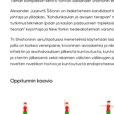
Tämän kompleksin kehitti tohtori Alexander Shishonin e
Alexander Jurjevitš Šišonin on lääketieteen kandidaatti, k
johtaja ja ylilääkäri, "Kohdunkaulan ja aivojen terapia
tutkimustekniikan (pään ja kaulan pääsuonien tripleksi
teorian" kirjoittaja ja New Yorkin tiedeakatemian varsin
Tri Shishoninin ainutlaatuisia menetelmiä käytetään lä
joilla on korkea verenpaine, krooninen aivoiskemia ja n
infarktin ja aivohalvauksen jälkeistä kuntoutusta, kun
ja stentin jälkeisenä sekä nikamien välisten välilevyjen 
nivelten nivelrikon hoitoa ja kuntoutusta endoproteesi
Oppitunnin kaavio