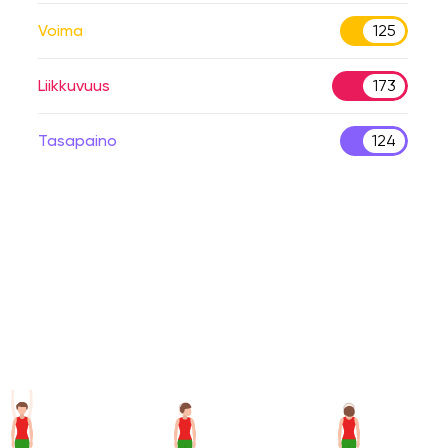
Voima
125
Liikkuvuus
173
Tasapaino
124