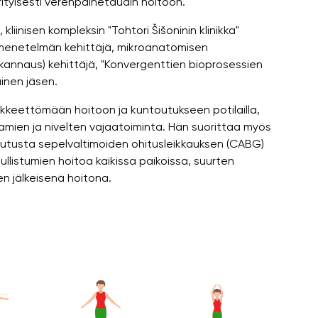
rityisesti verenpainetaudin hoitoon.
liinisen kompleksin "Tohtori Šišoninin klinikka"
n" menetelmän kehittäjä, mikroanatomisen
skannaus) kehittäjä, "Konvergenttien bioprosessien
ainen jäsen.
äkkeettömään hoitoon ja kuntoutukseen potilailla,
ikamien ja nivelten vajaatoiminta. Hän suorittaa myös
toutusta sepelvaltimoiden ohitusleikkauksen (CABG)
pullistumien hoitoa kaikissa paikoissa, suurten
en jälkeisenä hoitona.