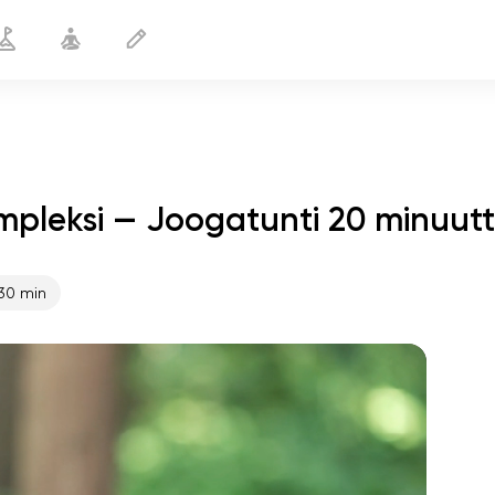
mpleksi — Joogatunti 20 minuutt
A. Shishoninin hypertensiokompleksi
20 min
30 min
sielun lento
01:44
sisäinen rauha
01:27