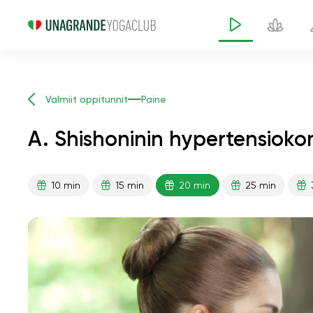
Valmiit oppitunnit
Paine
A. Shishoninin hypertensioko
10 min
15 min
20 min
25 min