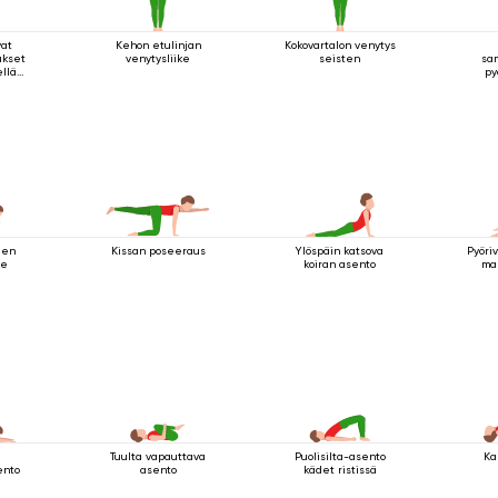
vat
Kehon etulinjan
Kokovartalon venytys
ukset
venytysliike
seisten
sa
ellä
py
jen
Kissan poseeraus
Ylöspäin katsova
Pyöri
ke
koiran asento
ma
Tuulta vapauttava
Puolisilta-asento
Ka
ento
asento
kädet ristissä