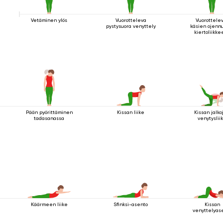
Vetäminen ylös
Vuorotteleva
Vuorottele
pystysuora venyttely
käsien ojenn
kiertoliikke
seisten
Pään pyörittäminen
Kissan liike
Kissan jalko
tadasanassa
venytyslii
Käärmeen liike
Sfinksi-asento
Kissan
venyttelyas