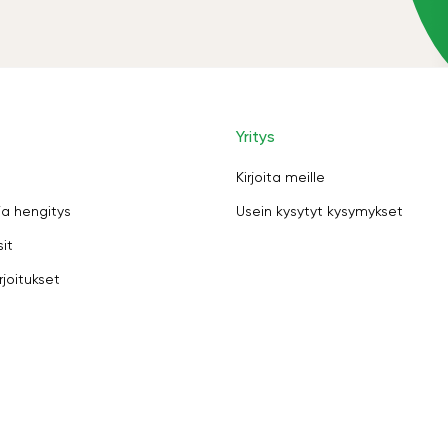
Yritys
Kirjoita meille
ja hengitys
Usein kysytyt kysymykset
sit
rjoitukset