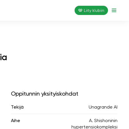
Liity klubiin
ia
Oppitunnin yksityiskohdat
Tekijä
Unagrande AI
Aihe
A. Shishoninin
hypertensiokompleksi