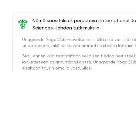
Nämä suositukset perustuvat International J
Sciences -lehden tutkimuksiin.
Unagrande YogaClub -sovellus ei sisällä eikä voi sisältä
tiedotukseen, eikä se korvaa ammattitaitoista lääkärin k
Siksi, ennen kuin teet mitään sellaisen tiedon perust
lääketieteen asiantuntijan kanssa. Unagrande YogaClub e
sisältöön täysin omalla vastuullasi.