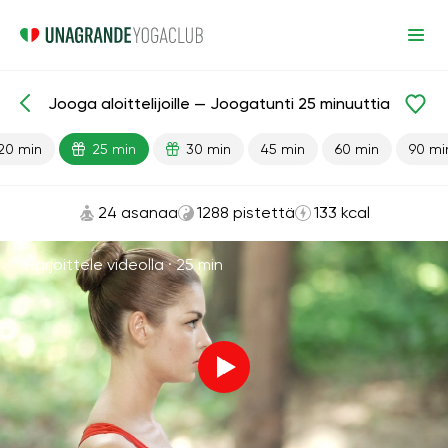
Jooga aloittelijoille — Joogatunti 25 minuuttia
Valmiit oppitunnit
Alku
20 min
25 min
30 min
45 min
60 min
90 mi
24 asanaa
1288 pistettä
133 kcal
Harjoittele videolla ·
25 min