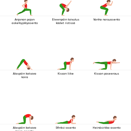
Anjanan pojan
Eteenpäin taivutus
Vanha norsuasento
askelkyykkyasento
kädet ristissä
Alaspäin katsova
Kissan liike
Kissan poseeraus
koira
Alaspäin katsova
Sfinksi-asento
Heinäsirkka-asento