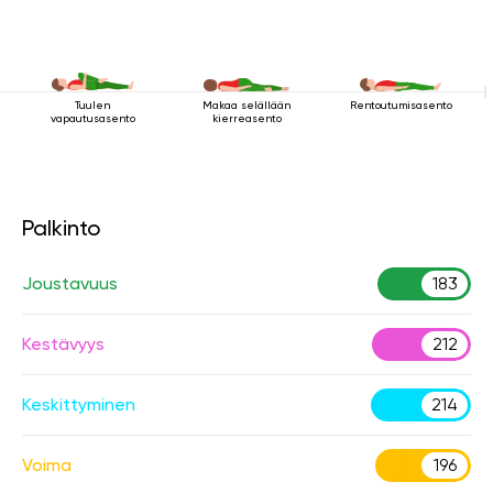
Tuulen
Makaa selällään
Rentoutumisasento
vapautusasento
kierreasento
Palkinto
Joustavuus
183
Kestävyys
212
Keskittyminen
214
Voima
196