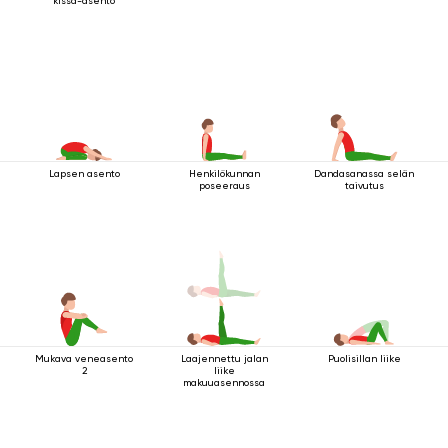
kissa-asento
Lapsen asento
Henkilökunnan
Dandasanassa selän
poseeraus
taivutus
Mukava veneasento
Laajennettu jalan
Puolisillan liike
2
liike
makuuasennossa