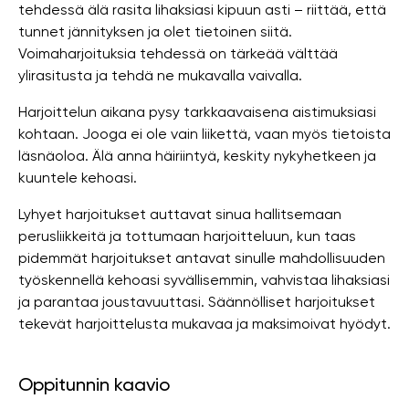
tehdessä älä rasita lihaksiasi kipuun asti – riittää, että
tunnet jännityksen ja olet tietoinen siitä.
Voimaharjoituksia tehdessä on tärkeää välttää
ylirasitusta ja tehdä ne mukavalla vaivalla.
Harjoittelun aikana pysy tarkkaavaisena aistimuksiasi
kohtaan. Jooga ei ole vain liikettä, vaan myös tietoista
läsnäoloa. Älä anna häiriintyä, keskity nykyhetkeen ja
kuuntele kehoasi.
Lyhyet harjoitukset auttavat sinua hallitsemaan
perusliikkeitä ja tottumaan harjoitteluun, kun taas
pidemmät harjoitukset antavat sinulle mahdollisuuden
työskennellä kehoasi syvällisemmin, vahvistaa lihaksiasi
ja parantaa joustavuuttasi. Säännölliset harjoitukset
tekevät harjoittelusta mukavaa ja maksimoivat hyödyt.
Oppitunnin kaavio