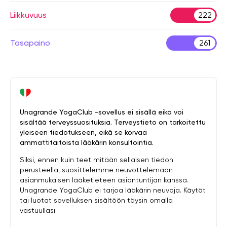
Liikkuvuus
222
Tasapaino
261
Unagrande YogaClub -sovellus ei sisällä eikä voi
sisältää terveyssuosituksia. Terveystieto on tarkoitettu
yleiseen tiedotukseen, eikä se korvaa
ammattitaitoista lääkärin konsultointia.
Siksi, ennen kuin teet mitään sellaisen tiedon
perusteella, suosittelemme neuvottelemaan
asianmukaisen lääketieteen asiantuntijan kanssa.
Unagrande YogaClub ei tarjoa lääkärin neuvoja. Käytät
tai luotat sovelluksen sisältöön täysin omalla
vastuullasi.