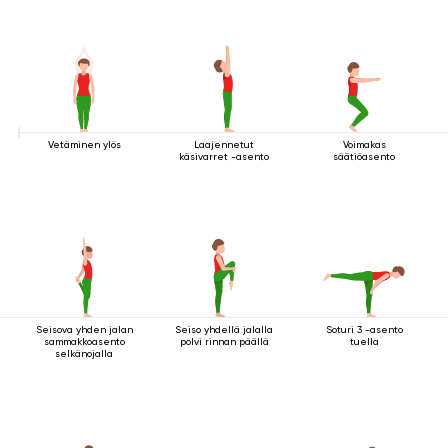
Vetäminen ylös
Laajennetut
Voimakas
käsivarret -asento
säätiöasento
Seisova yhden jalan
Seiso yhdellä jalalla
Soturi 3 -asento
sammakkoasento
polvi rinnan päällä
tuella
selkänojalla