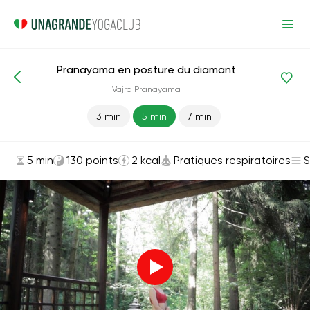
Pranayama en posture du diamant
Asanas et exercices
Pratiques respiratoires
Vajra Pranayama
3 min
5 min
7 min
5 min
130 points
2 kcal
Pratiques respiratoires
S