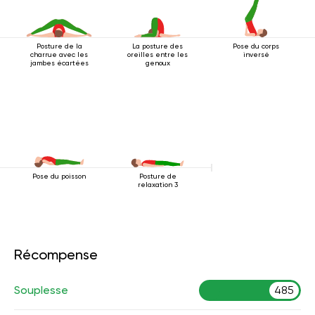
Posture de la
La posture des
Pose du corps
charrue avec les
oreilles entre les
inversé
jambes écartées
genoux
Pose du poisson
Posture de
relaxation 3
Récompense
Souplesse
485