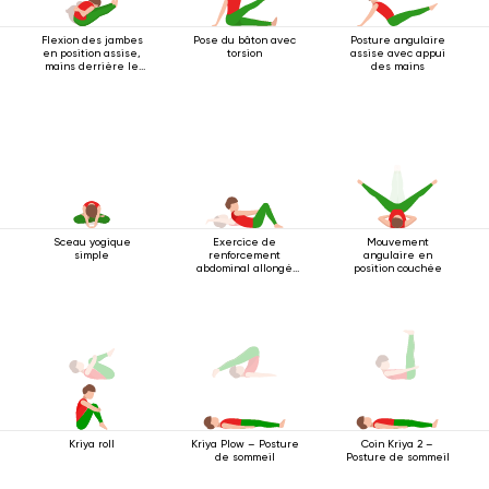
Flexion des jambes
Pose du bâton avec
Posture angulaire
en position assise,
torsion
assise avec appui
mains derrière le
des mains
dos
Sceau yogique
Exercice de
Mouvement
simple
renforcement
angulaire en
abdominal allongé
position couchée
sur le dos
Kriya roll
Kriya Plow – Posture
Coin Kriya 2 –
de sommeil
Posture de sommeil