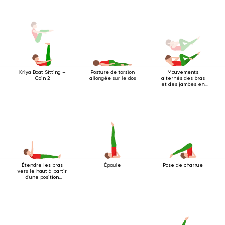
Kriya Boat Sitting –
Posture de torsion
Mouvements
Coin 2
allongée sur le dos
alternés des bras
et des jambes en
position allongée
sur le dos
Étendre les bras
Épaule
Pose de charrue
vers le haut à partir
d'une position
couchée