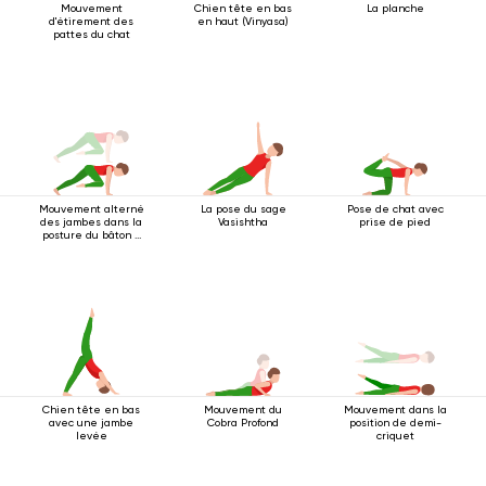
Mouvement
Chien tête en bas
La planche
d'étirement des
en haut (Vinyasa)
pattes du chat
Mouvement alterné
La pose du sage
Pose de chat avec
des jambes dans la
Vasishtha
prise de pied
posture du bâton à
quatre pattes
Chien tête en bas
Mouvement du
Mouvement dans la
avec une jambe
Cobra Profond
position de demi-
levée
criquet