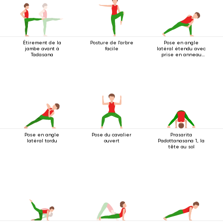
Étirement de la
Posture de l'arbre
Pose en angle
jambe avant à
facile
latéral étendu avec
Tadasana
prise en anneau
sous le genou
Pose en angle
Pose du cavalier
Prasarita
latéral tordu
ouvert
Padottanasana 1, la
tête au sol