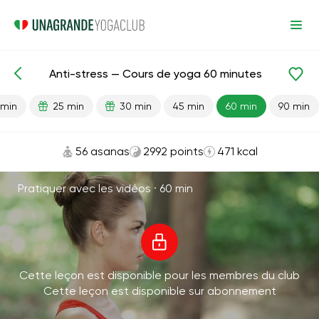
Anti-stress — Cours de yoga 60 minutes
Leçons prêtes
Relaxation
Anti-stress
 min
25 min
30 min
45 min
60 min
90 min
56 asanas
2992 points
471 kcal
Pratiquer avec les vidéos ·
60 min
Cette leçon est disponible pour les membres du club
Cette leçon est disponible sur abonnement