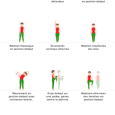
détendue
en position debout
Rotation thoracique
Étirements
Rotation simultanée
en position debout
verticaux alternés
des bras
Mouvement en
Kriya debout sur
Rotations alternées
position debout avec
une jambe, genou
des hanches en
inclinaison latérale
contre la poitrine
position debout
2