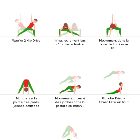
Warrior 2 Hip Drive
Kriya, roulement bas
Mouvement dans la
d'un pied à l'autre
pose de la déesse
Kali
Marche sur la
Mouvement alterné
Planche Kriya –
pointe des pieds,
des jambes dans la
Chien tête en haut
jambes écartées
posture du bâton à
quatre pattes