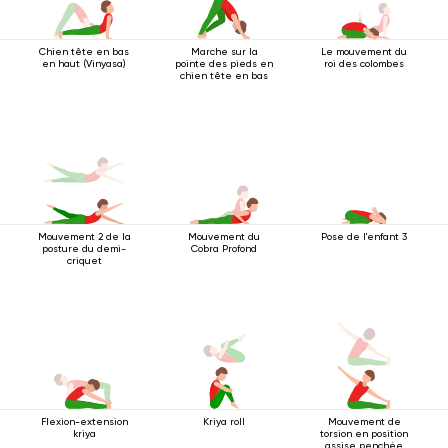
Chien tête en bas
Marche sur la
Le mouvement du
en haut (Vinyasa)
pointe des pieds en
roi des colombes
chien tête en bas
Mouvement 2 de la
Mouvement du
Pose de l'enfant 3
posture du demi-
Cobra Profond
criquet
Flexion-extension
Kriya roll
Mouvement de
kriya
torsion en position
assise penchée