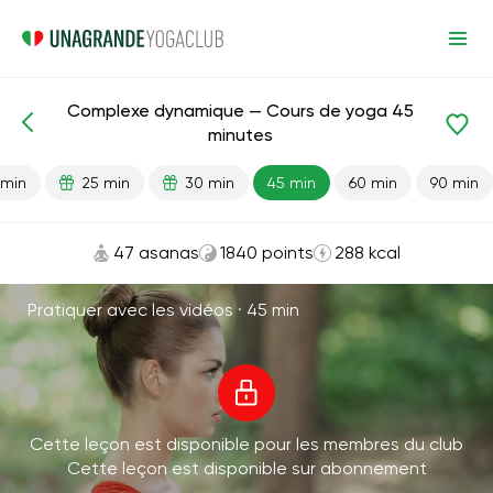
Complexe dynamique — Cours de yoga 45
Leçons prêtes
Énergie
minutes
 min
25 min
30 min
45 min
60 min
90 min
47 asanas
1840 points
288 kcal
Pratiquer avec les vidéos ·
45 min
Cette leçon est disponible pour les membres du club
Cette leçon est disponible sur abonnement