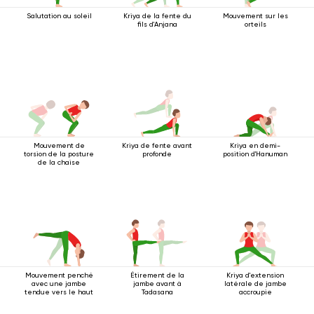
Salutation au soleil
Kriya de la fente du
Mouvement sur les
fils d'Anjana
orteils
Mouvement de
Kriya de fente avant
Kriya en demi-
torsion de la posture
profonde
position d'Hanuman
de la chaise
Mouvement penché
Étirement de la
Kriya d'extension
avec une jambe
jambe avant à
latérale de jambe
tendue vers le haut
Tadasana
accroupie