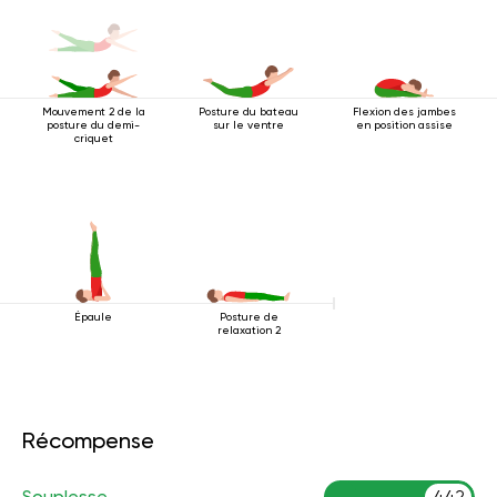
Mouvement 2 de la
Posture du bateau
Flexion des jambes
posture du demi-
sur le ventre
en position assise
criquet
Épaule
Posture de
relaxation 2
Récompense
Souplesse
442