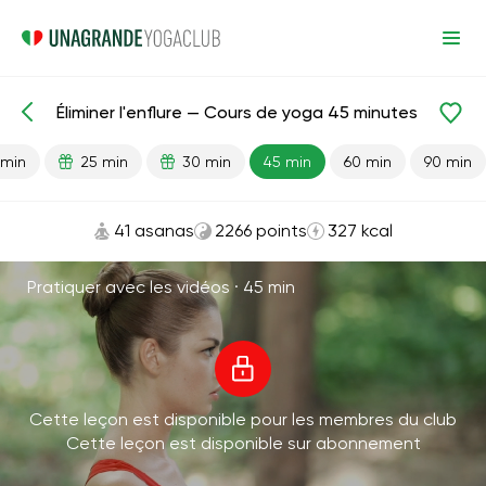
Éliminer l'enflure — Cours de yoga 45 minutes
Leçons prêtes
Rognons
Flexibilité
Cardio
 min
25 min
30 min
45 min
60 min
90 min
41 asanas
2266 points
327 kcal
Pratiquer avec les vidéos ·
45 min
Cette leçon est disponible pour les membres du club
Cette leçon est disponible sur abonnement