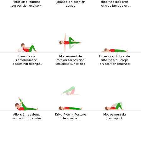
Rotation circulaire
jambes en position
alternés des bras
en position assise »
assise
et des jambes en
position allongée
sur le dos
Exercice de
Mouvement de
Extension diagonale
renforcement
torsion en position
alternée du corps
abdominal allongé
couchée sur le dos
en position couchée
sur le dos
Allongé, les deux
Mouvement du
Kriya Plow – Posture
mains sur la jambe
demi-pont
de sommeil