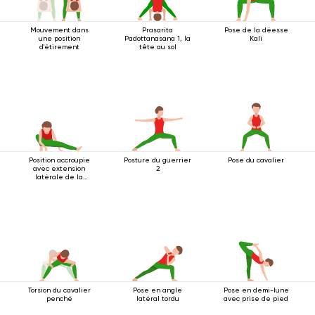
Mouvement dans
Prasarita
Pose de la déesse
une position
Padottanasana 1, la
Kali
d'étirement
tête au sol
Position accroupie
Posture du guerrier
Pose du cavalier
avec extension
2
latérale de la
jambe
Torsion du cavalier
Pose en angle
Pose en demi-lune
penché
latéral tordu
avec prise de pied