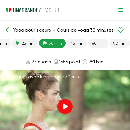
Yoga pour skieurs — Cours de yoga 30 minutes
Leçons prêtes
Sport
 min
25 min
30 min
45 min
60 min
90 min
27 asanas
1656 points
251 kcal
Pratiquer avec les vidéos ·
30 min