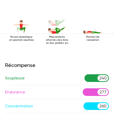
Torsion dynamique
Mouvements
Position de
en position couchée
alternés des bras
relaxation
et des jambes en
position allongée
sur le dos
Récompense
Souplesse
240
Endurance
277
Concentration
260