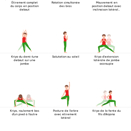
Étirement complet
Rotation simultanée
Mouvement en
du corps en position
des bras
position debout avec
debout
inclinaison latérale
2
Kriya du demi-lune
Salutation au soleil
Kriya d'extension
debout sur une
latérale de jambe
jambe
accroupie
Kriya, roulement bas
Posture de l'arbre
Kriya de la fente du
d'un pied à l'autre
avec étirement
fils d'Anjana
latéral