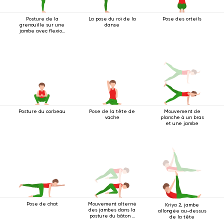
Posture de la
La pose du roi de la
Pose des orteils
grenouille sur une
danse
jambe avec flexion
arrière
Posture du corbeau
Pose de la tête de
Mouvement de
vache
planche à un bras
et une jambe
Pose de chat
Mouvement alterné
Kriya 2, jambe
des jambes dans la
allongée au-dessus
posture du bâton à
de la tête
quatre pattes