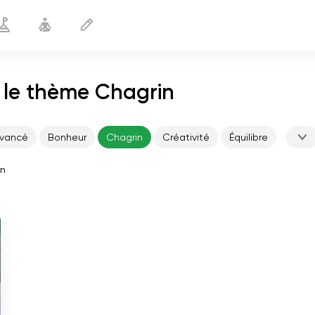
r le thème Chagrin
vancé
Bonheur
Chagrin
Créativité
Équilibre
in