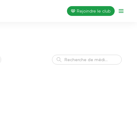
Rejoindre le club
Un sommeil réparateur
Rêve
Trouver l'équilibre
Équilibre
intérieur
Une attitude positive
Harmonie