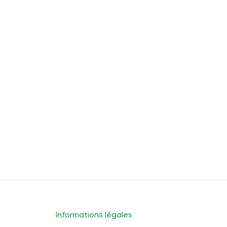
pour la journée
Développer une
Harmonie
pensée positive
Soulagement de
Relaxation
l'anxiété
Informations légales