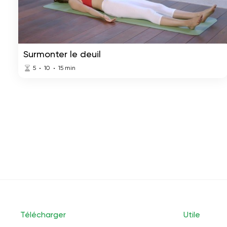
Surmonter le deuil
5
10
15
min
Télécharger
Utile