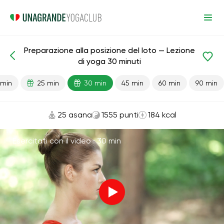
Preparazione alla posizione del loto — Lezione
Lezioni pronte
Flessibilità
di yoga 30 minuti
 min
25 min
30 min
45 min
60 min
90 min
25 asana
1555 punti
184 kcal
Esercitati con il video ·
30 min