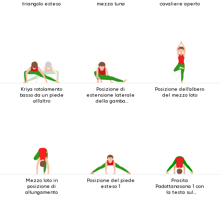
triangolo esteso
mezza luna
cavaliere aperto
Kriya rotolamento
Posizione di
Posizione dell'albero
basso da un piede
estensione laterale
del mezzo loto
all'altro
della gamba
accovacciata
Mezzo loto in
Posizione del piede
Prasita
posizione di
esteso 1
Padottanasana 1 con
allungamento
la testa sul
pavimento