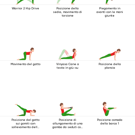
Warrior 2 Hip Drive
Posizione della
Piegamento in
sedia, movimento di
avanti con le mani
torsione
giunte
Movimento del gatto
Vinyasa Cane a
Posizione della
testa in giù-su
plancia
Posizione del gatto
Posizione di
Posizione comoda
sui gomiti con
allungamento di una
della barca 1
sollevamento della
gamba da seduti con
gamba indietro
cintura