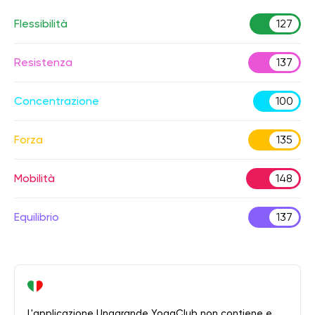
Flessibilità
127
Resistenza
137
Concentrazione
100
Forza
135
Mobilità
148
Equilibrio
137
L'applicazione Unagrande YogaClub non contiene e