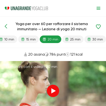
Yoga per over 60 per rafforzare il sistema
Lezioni pronte
Età
immunitario — Lezione di yoga 20 minuti
10 min
15 min
20 min
25 min
30 min
20 asana
784 punti
121 kcal
Esercitati con il video ·
20 min