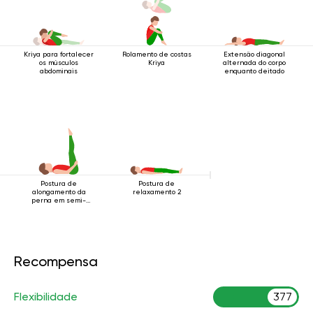
Kriya para fortalecer
Rolamento de costas
Extensão diagonal
os músculos
Kriya
alternada do corpo
abdominais
enquanto deitado
Postura de
Postura de
alongamento da
relaxamento 2
perna em semi-
decúbito
Recompensa
Flexibilidade
377