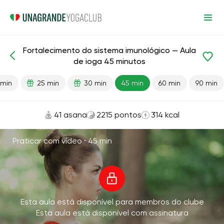
Fortalecimento do sistema imunológico — Aula
Aulas prontas
Imunidade
de ioga 45 minutos
 min
25 min
30 min
45 min
60 min
90 min
41 asana
2215 pontos
314 kcal
Praticar com vídeo ·
45 min
Esta aula está disponível para membros do clube
Esta aula está disponível com assinatura