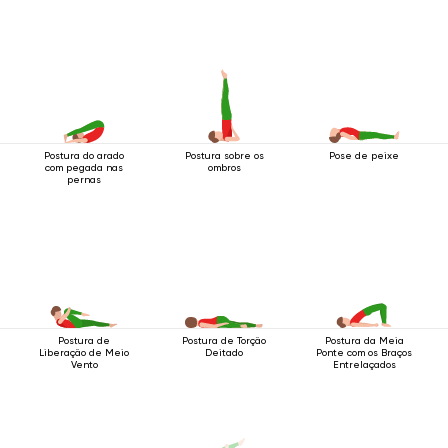
Postura do arado
Postura sobre os
Pose de peixe
com pegada nas
ombros
pernas
Postura de
Postura de Torção
Postura da Meia
Liberação de Meio
Deitado
Ponte com os Braços
Vento
Entrelaçados