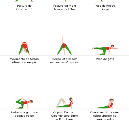
Postura do
Postura da Meia
Pose do Rei da
Guerreiro 1
Árvore de Lótus
Dança
Movimento de torção
Flexão lateral com
Pose de gato
alternada em pé
as pernas afastadas
Postura de gato com
Vinyasa Cachorro
O movimento de uma
pegada no pé
Olhando para Baixo
cobra virando-se
e Para Cima
para os lados.