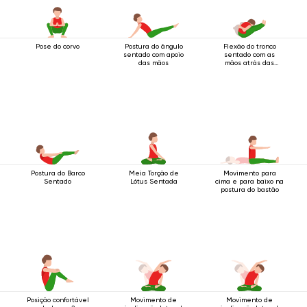
Pose do corvo
Postura do ângulo
Flexão do tronco
sentado com apoio
sentado com as
das mãos
mãos atrás das
costas
Postura do Barco
Meia Torção de
Movimento para
Sentado
Lótus Sentada
cima e para baixo na
postura do bastão
Posição confortável
Movimento de
Movimento de