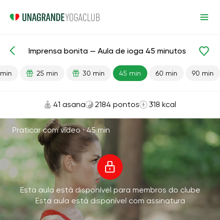
Imprensa bonita — Aula de ioga 45 minutos
Aulas prontas
Imprensa
 min
25 min
30 min
45 min
60 min
90 min
41 asana
2184 pontos
318 kcal
Praticar com vídeo ·
45 min
Esta aula está disponível para membros do clube
Esta aula está disponível com assinatura