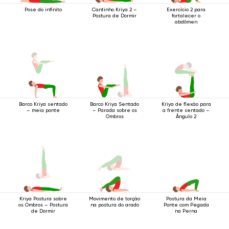
Pose do infinito
Exercício 2 para
Cantinho Kriya 2 –
fortalecer o
Postura de Dormir
abdômen
Barco Kriya sentado
Kriya de flexão para
Barco Kriya Sentado
– meia ponte
a frente sentado –
– Parada sobre os
Ângulo 2
Ombros
Movimento de torção
Postura da Meia
Kriya Postura sobre
na postura do arado
Ponte com Pegada
os Ombros – Postura
na Perna
de Dormir