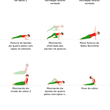
de barco 2
inclinação lateral
inclinação lateral
sentado
sentado
Postura do bastão
Movimento
Meia Postura do
de quatro patas com
alternado das
Sábio Vasishtha
apoio no cotovelo
pernas na postura
do bastão de quatro
apoios
Movimento de
Movimento de
Pose da cobra
virada da cobra 2
bastão de quatro
patas com apoio no
cotovelo