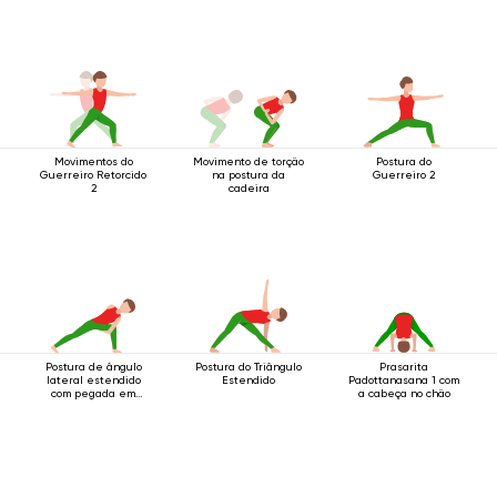
Movimentos do
Movimento de torção
Postura do
Guerreiro Retorcido
na postura da
Guerreiro 2
2
cadeira
Postura de ângulo
Postura do Triângulo
Prasarita
lateral estendido
Estendido
Padottanasana 1 com
com pegada em
a cabeça no chão
anel abaixo do
joelho