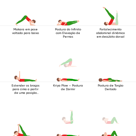
Makara em pose
Postura do Infinito
Fortalecimento
voltada para baixo
com Elevação de
abdominal dinâmico
Pernas
em decúbito dorsal
Estender os braços
Postura de Torção
Kriya Plow – Postura
para cima a partir
Deitado
de Dormir
de uma posição
deitada.