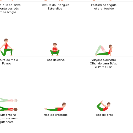
aleiro se move
Postura do Triângulo
Postura do ângulo
ponta dos pés
Estendido
lateral torcido
m os braços
endidos para
cima.
tura do Meio
Pose do corvo
Vinyasa Cachorro
Pombo
Olhando para Baixo
e Para Cima
Pose de crocodilo
Pose de arco
vimento na
tura de meio
gafanhoto