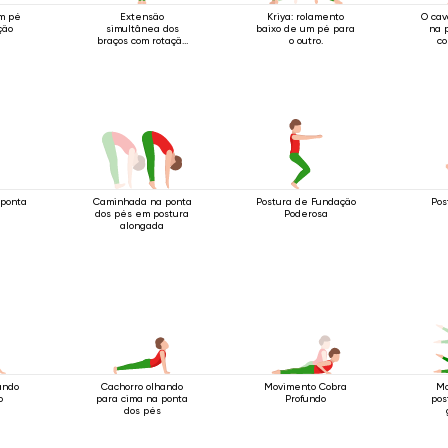
m pé
Extensão
Kriya: rolamento
O cav
ção
simultânea dos
baixo de um pé para
na 
braços com rotação
o outro.
co
em pé.
est
ponta
Caminhada na ponta
Postura de Fundação
Pos
dos pés em postura
Poderosa
alongada
ando
Cachorro olhando
Movimento Cobra
Mo
o
para cima na ponta
Profundo
pos
dos pés