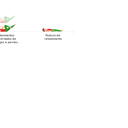
ovimentos
Postura de
ternados de
relaxamento
ços e pernas
uanto deitado
de costas