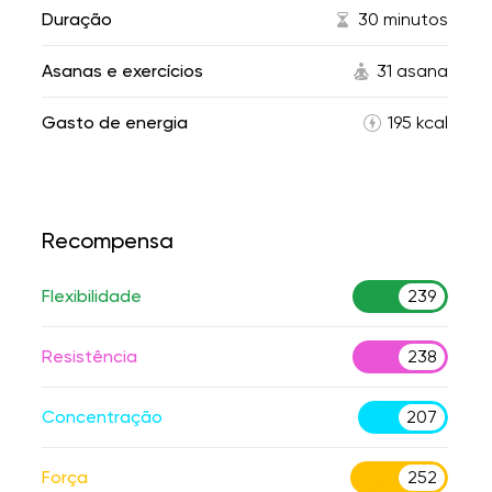
Duração
30 minutos
Asanas e exercícios
31 asana
Gasto de energia
195 kcal
Recompensa
Flexibilidade
239
Resistência
238
Concentração
207
Força
252