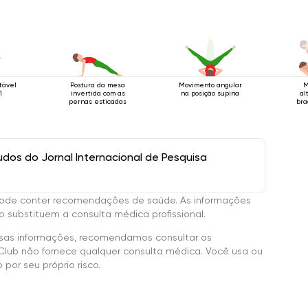
tável
Postura da mesa
Movimento angular
M
1
invertida com as
na posição supina
al
pernas esticadas
bra
enq
os do Jornal Internacional de Pesquisa
ode conter recomendações de saúde. As informações
 substituem a consulta médica profissional.
sas informações, recomendamos consultar os
Club não fornece qualquer consulta médica. Você usa ou
por seu próprio risco.