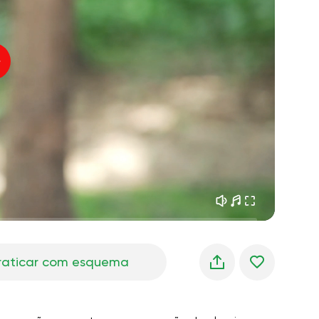
sonhos matinais
01:34
oz do instrutor
frescor da floresta
05:00
úsica
chuva de verão
02:00
silêncio da montanha
02:00
brisa do mar
02:00
a voz do vento
02:00
floresta da primavera
02:00
raticar com esquema