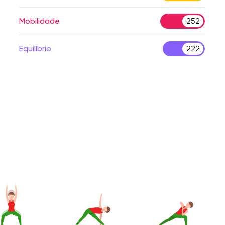
Mobilidade
252
Equilíbrio
222