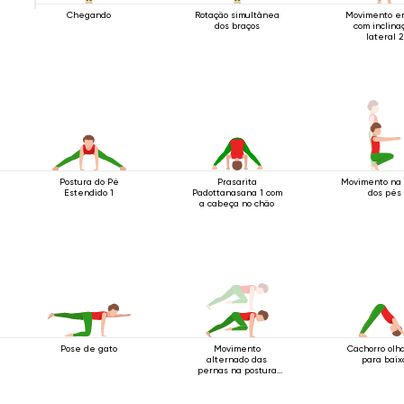
Chegando
Rotação simultânea
Movimento e
dos braços
com inclina
lateral 2
Postura do Pé
Prasarita
Movimento na 
Estendido 1
Padottanasana 1 com
dos pés
a cabeça no chão
Pose de gato
Movimento
Cachorro olh
alternado das
para baix
pernas na postura
do bastão de quatro
apoios