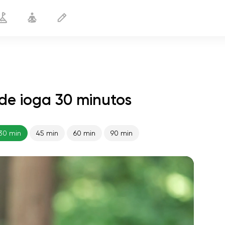
de ioga 30 minutos
Saindo da depressão
30 min
30 min
45 min
60 min
90 min
o voo da alma
01:44
paz interior
01:27