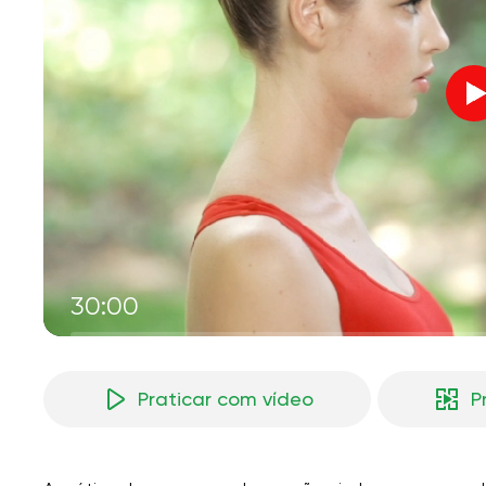
V
M
30:00
Praticar com vídeo
P