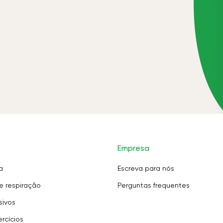
Empresa
a
Escreva para nós
e respiração
Perguntas frequentes
sivos
rcícios