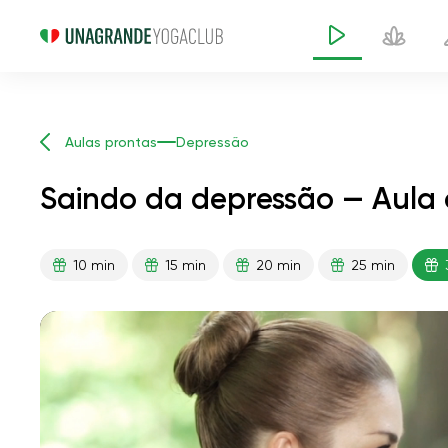
Aulas prontas
Depressão
Saindo da depressão — Aula 
10 min
15 min
20 min
25 min