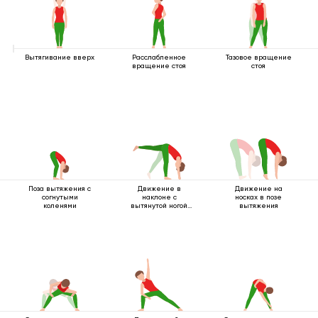
Вытягивание вверх
Расслабленное
Тазовое вращение
вращение стоя
стоя
Поза вытяжения с
Движение в
Движение на
согнутыми
наклоне с
носках в позе
коленями
вытянутой ногой
вытяжения
вверх