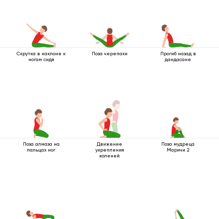
Скрутка в наклоне к
Поза черепахи
Прогиб назад в
ногам сидя
дандасане
Поза алмаза на
Движение
Поза мудреца
пальцах ног
укрепления
Маричи 2
коленей