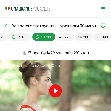
Во время менструации — урок йоги 30 минут
Готовые уроки
Менструация
мин
25 мин
30 мин
45 мин
60 мин
90 мин
27 асан
1479 баллов
210 ккал
Заниматься по видео ·
30 мин