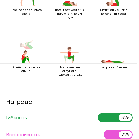
Поза перевернутого
Поза трех частей в
Вытягивание ног в
стола
наклоне к ногам
положении лежа
сидя
Крийя перекат на
Динамическая
Поза расслабления
спине
скрутка в
положении лежа
Награда
Гибкость
326
Выносливость
229