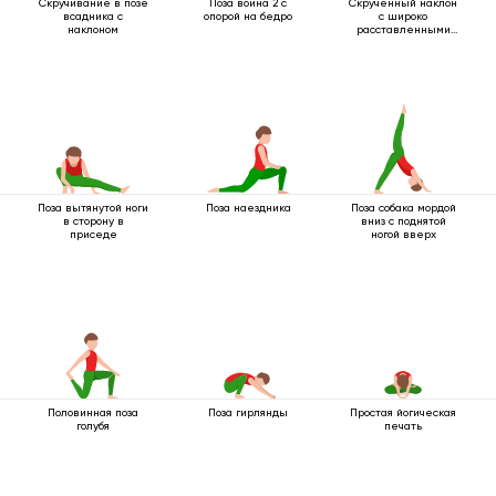
Скручивание в позе
Поза воина 2 с
Скрученный наклон
всадника с
опорой на бедро
с широко
наклоном
расставленными
ногами
Поза вытянутой ноги
Поза наездника
Поза собака мордой
в сторону в
вниз с поднятой
приседе
ногой вверх
Половинная поза
Поза гирлянды
Простая йогическая
голубя
печать