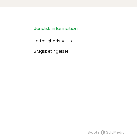
Juridisk information
Fortrolighedspolitik
Brugsbetingelser
Skabt i
SoloMedia