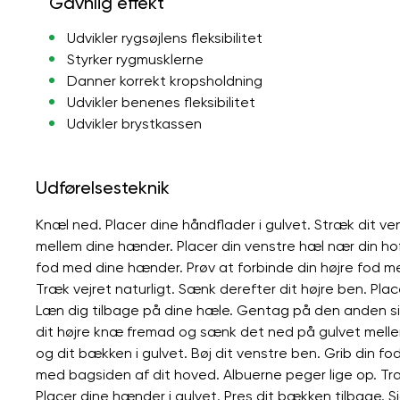
Gavnlig effekt
Udvikler rygsøjlens fleksibilitet
Styrker rygmusklerne
Danner korrekt kropsholdning
Udvikler benenes fleksibilitet
Udvikler brystkassen
Udførelsesteknik
Knæl ned. Placer dine håndflader i gulvet. Stræk dit 
mellem dine hænder. Placer din venstre hæl nær din hoft
fod med dine hænder. Prøv at forbinde din højre fod me
Træk vejret naturligt. Sænk derefter dit højre ben. Pla
Læn dig tilbage på dine hæle. Gentag på den anden sid
dit højre knæ fremad og sænk det ned på gulvet mellem
og dit bækken i gulvet. Bøj dit venstre ben. Grib din f
med bagsiden af ​​dit hoved. Albuerne peger lige op. Tr
Placer dine hænder i gulvet. Pres dit bækken tilbage. S