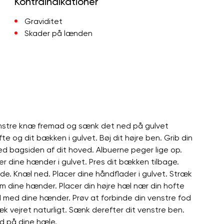
Kontraindikationer
Graviditet
Skader på lænden
venstre knæ fremad og sænk det ned på gulvet
e og dit bækken i gulvet. Bøj dit højre ben. Grib din
d bagsiden af ​​dit hoved. Albuerne peger lige op.
cer dine hænder i gulvet. Pres dit bækken tilbage.
e. Knæl ned. Placer dine håndflader i gulvet. Stræk
 dine hænder. Placer din højre hæl nær din hofte
od med dine hænder. Prøv at forbinde din venstre fod
æk vejret naturligt. Sænk derefter dit venstre ben.
id på dine hæle.