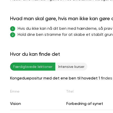
Hvad man skal gøre, hvis man ikke kan gøre
Hvis du ikke kan nå dit ben med hænderne, så prøv
1
Hold dine ben stramme for at skabe et stabilt grund
2
Hvor du kan finde det
Færdiglavede lektioner
Intensive kurser
Kongeduepositur med det ene ben til hovedet 1
finde
Emne
Titel
Vision
Forbedring af synet