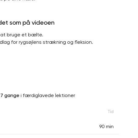
 det som på videoen
 at bruge et bælte.
lag for rygsøjlens strækning og fleksion.
s
7 gange
i færdiglavede lektioner
Tid
90 min