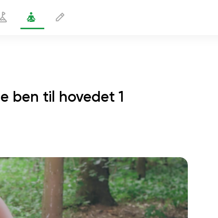
 ben til hovedet 1
ositur med det ene ben til hovedet 1
2 min
sjælens flugt
01:44