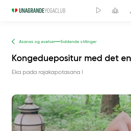
Asanas og øvelser
Siddende stillinger
Kongeduepositur med det ene
Eka pada rajakapotasana I
Kongeduep