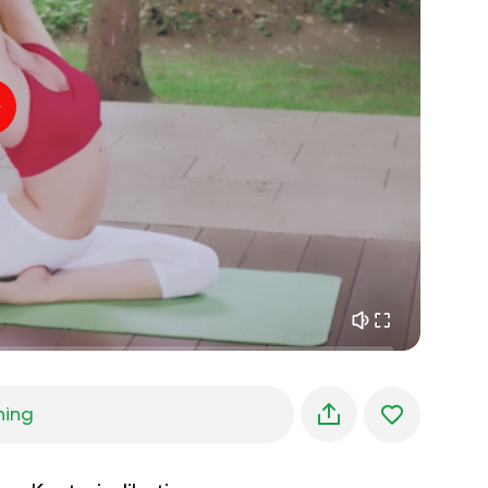
indre fred
01:27
morgendrømme
01:34
skovens kølighed
05:00
Instruktørens stemme
sommerregn
02:00
bjergstilhed
02:00
havbrise
02:00
vindens stemme
02:00
forårsskov
02:00
ning