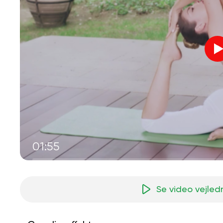
01:55
Se video vejled