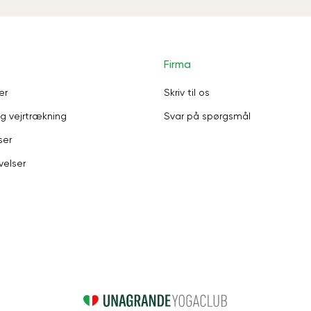
Firma
er
Skriv til os
g vejrtrækning
Svar på spørgsmål
ser
velser