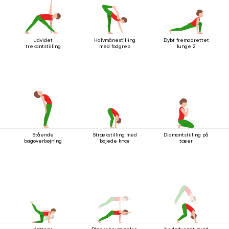
Udvidet
Halvmånestilling
Dybt fremadrettet
trekantstilling
med fodgreb
lunge 2
Stående
Strækstilling med
Diamantstilling på
bagoverbøjning
bøjede knæ
tæer