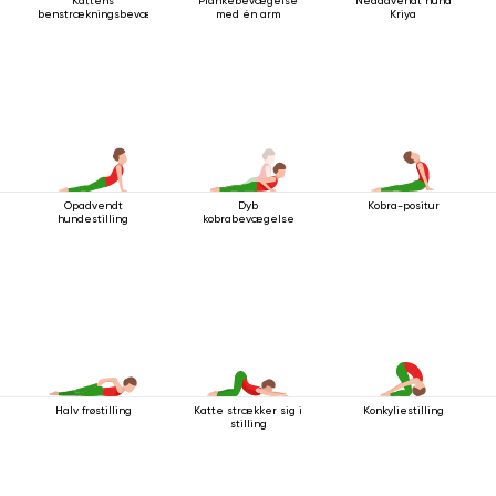
Kattens
Plankebevægelse
Nedadvendt hund
benstrækningsbevægelse
med én arm
Kriya
Opadvendt
Dyb
Kobra-positur
hundestilling
kobrabevægelse
Halv frøstilling
Katte strækker sig i
Konkyliestilling
stilling