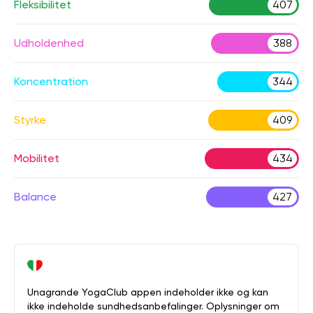
Fleksibilitet
407
Udholdenhed
388
Koncentration
344
Styrke
409
Mobilitet
434
Balance
427
Unagrande YogaClub appen indeholder ikke og kan
ikke indeholde sundhedsanbefalinger. Oplysninger om