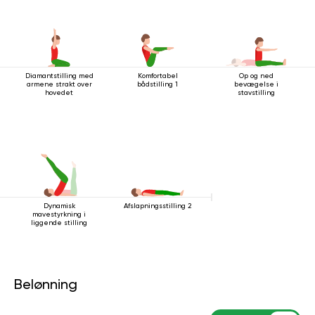
Diamantstilling med
Komfortabel
Op og ned
armene strakt over
bådstilling 1
bevægelse i
hovedet
stavstilling
Dynamisk
Afslapningsstilling 2
mavestyrkning i
liggende stilling
Belønning