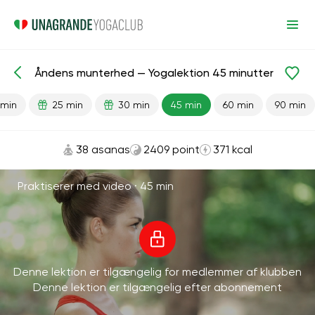
Åndens munterhed — Yogalektion 45 minutter
Færdiglavede lektioner
Energi
 min
25 min
30 min
45 min
60 min
90 min
38 asanas
2409 point
371 kcal
Praktiserer med video ·
45 min
Denne lektion er tilgængelig for medlemmer af klubben
Denne lektion er tilgængelig efter abonnement