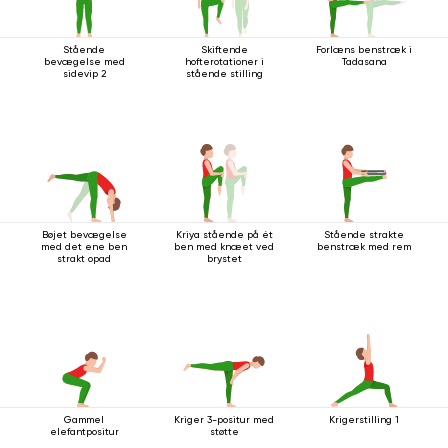
Stående
Skiftende
Forlæns benstræk i
bevægelse med
hofterotationer i
Tadasana
sidevip 2
stående stilling
Bøjet bevægelse
Kriya stående på ét
Stående strakte
med det ene ben
ben med knæet ved
benstræk med rem
strakt opad
brystet
Gammel
Kriger 3-positur med
Krigerstilling 1
elefantpositur
støtte