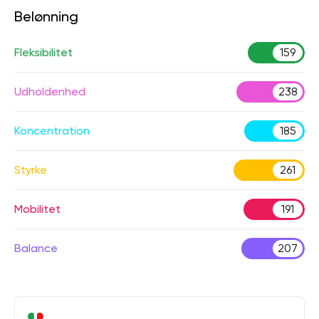
Belønning
Fleksibilitet
159
Udholdenhed
238
Koncentration
185
Styrke
261
Mobilitet
191
Balance
207