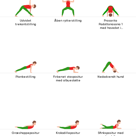
Udvidet
Åben rytterstilling
Prasarita
trekantstilling
Padottanasana 1
med hovedet i
gulvet
Plankestilling
Firbenet stavpositur
Nedadvendt hund
med albuestøtte
Græshoppepositur
Krokodillepositur
Sfinkspositur med