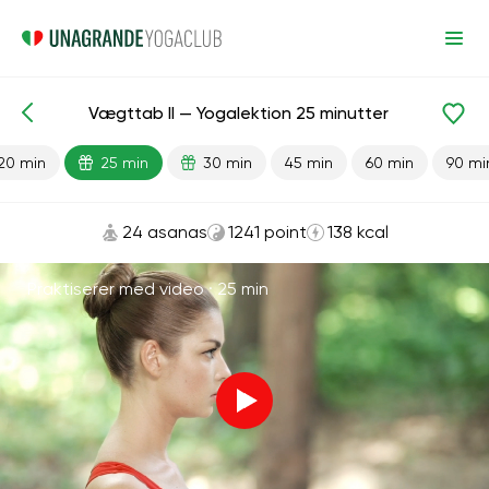
Vægttab II — Yogalektion 25 minutter
Færdiglavede lektioner
Fremskreden
Vægttab
20 min
25 min
30 min
45 min
60 min
90 mi
24 asanas
1241 point
138 kcal
Praktiserer med video ·
25 min