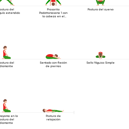
ostura del
Prasarita
Postura del cuervo
gulo extendido
Padottanasana 1 con
la cabeza en el
suelo
ostura del
Sentado con flexión
Sello Yóguico Simple
diamante
de piernas
nayama en la
Postura de
ostura del
relajación
diamante