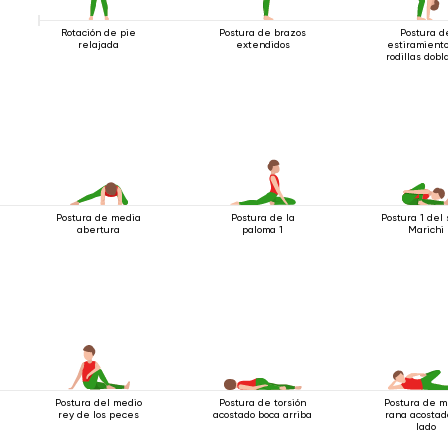
Rotación de pie
Postura de brazos
Postura d
relajada
extendidos
estiramient
rodillas dobl
Postura de media
Postura de la
Postura 1 del 
abertura
paloma 1
Marichi
Postura del medio
Postura de torsión
Postura de m
rey de los peces
acostado boca arriba
rana acostad
lado