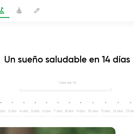
Un sueño saludable en 14 días
1
día de 14
día
3 día
4 día
5 día
6 día
7 día
8 día
9 día
10 día
11 día
12 día
13 dí