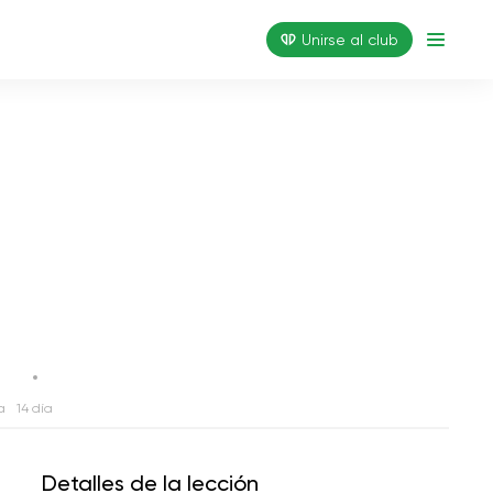
Unirse al club
a
14 día
Detalles de la lección