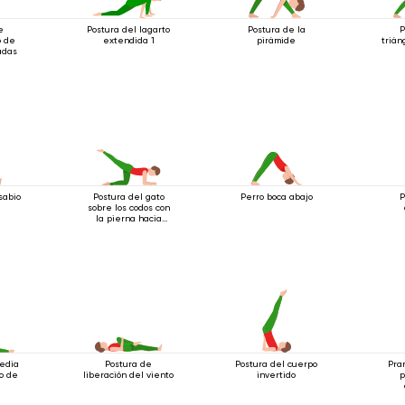
e
Postura del lagarto
Postura de la
P
o de
extendida 1
pirámide
trián
adas
sabio
Postura del gato
Perro boca abajo
P
sobre los codos con
la pierna hacia
atrás
edia
Postura de
Postura del cuerpo
Pra
o de
liberación del viento
invertido
p