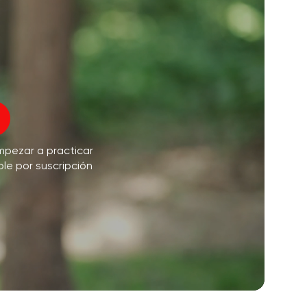
vuelo del alma
01:44
paz interior
01:27
sueños matutinos
01:34
Voz del instructor
frescura del bosque
05:00
mpezar a practicar
Música
lluvia de verano
02:00
ble por suscripción
silencio de montaña
02:00
brisa marina
02:00
la voz del viento
02:00
bosque de primavera
02:00