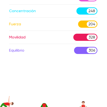
Concentración
248
Fuerza
204
Movilidad
328
Equilibrio
306