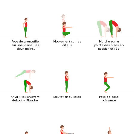
Pose de grenouille
Mouvement sur les
Marche sur la
sur une jambe, les
orteils
pointe des pieds en
deux mains
position étirée
agrippant le pied
Kriya : Flexion avant
Salutation au soleil
Pose de base
debout – Planche
puissante