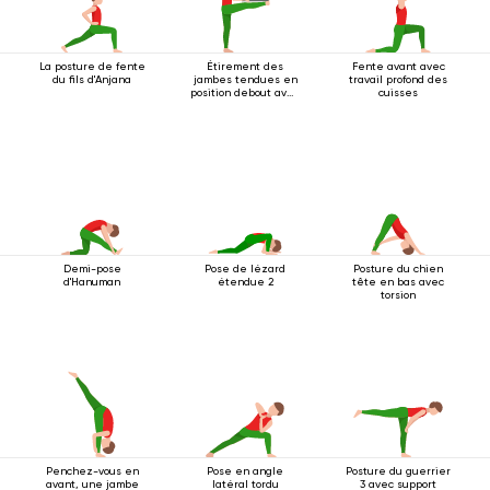
La posture de fente
Étirement des
Fente avant avec
du fils d'Anjana
jambes tendues en
travail profond des
position debout avec
cuisses
sangle
Demi-pose
Pose de lézard
Posture du chien
d'Hanuman
étendue 2
tête en bas avec
torsion
Penchez-vous en
Pose en angle
Posture du guerrier
avant, une jambe
latéral tordu
3 avec support