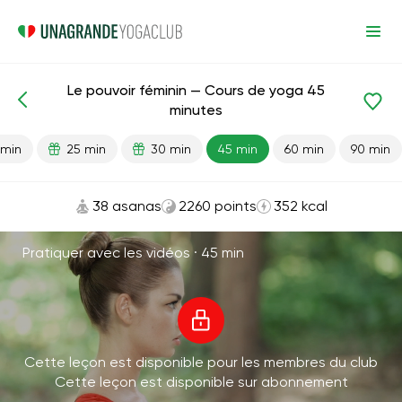
Le pouvoir féminin — Cours de yoga 45
Leçons prêtes
Sexe
minutes
 min
25 min
30 min
45 min
60 min
90 min
38 asanas
2260 points
352 kcal
Pratiquer avec les vidéos ·
45 min
Cette leçon est disponible pour les membres du club
Cette leçon est disponible sur abonnement