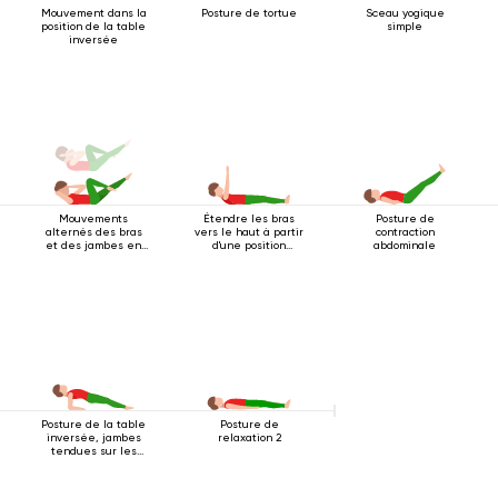
Mouvement dans la
Posture de tortue
Sceau yogique
position de la table
simple
inversée
Mouvements
Étendre les bras
Posture de
alternés des bras
vers le haut à partir
contraction
et des jambes en
d'une position
abdominale
position allongée
couchée
sur le dos
Posture de la table
Posture de
inversée, jambes
relaxation 2
tendues sur les
coudes