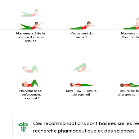
Mouvement 2 de la
Mouvement du
Mouvement
posture du demi-
serpent
Cobra Prof
criquet
Mouvement de
Posture de to
Kriya Plow – Posture
renforcement
allongée sur 
de sommeil
abdominal 2
Ces recommandations sont basées sur les rec
recherche pharmaceutique et des sciences.