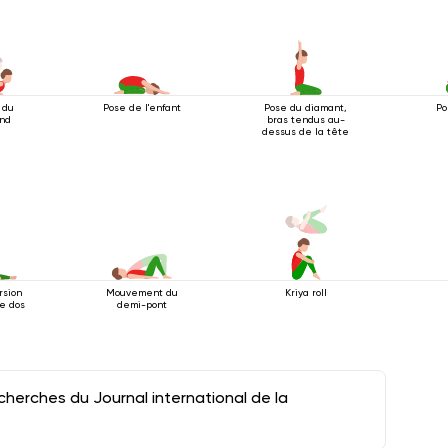
 du
Pose de l'enfant
Pose du diamant,
Po
ond
bras tendus au-
dessus de la tête
rsion
Mouvement du
Kriya roll
le dos
demi-pont
herches du Journal international de la