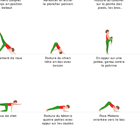
ement complet
Renforcer et étirer
Posture du cavalier
rps en position
le plancher pelvien
sur la pointe des
debout
pieds, les bras
tendus au-dessus
de la tête
ement de roue
Posture du chien
En appui sur une
tête en bas avec
jambe, genou contre
torsion
la poitrine
ose de chat
Posture du bâton à
Pose Makara
quatre pattes avec
orientée vers le bas
appui sur les coudes