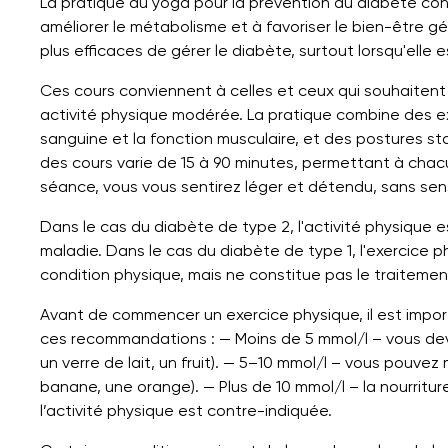
La pratique du yoga pour la prévention du diabète cont
améliorer le métabolisme et à favoriser le bien-être gé
plus efficaces de gérer le diabète, surtout lorsqu'elle
Ces cours conviennent à celles et ceux qui souhaiten
activité physique modérée. La pratique combine des ex
sanguine et la fonction musculaire, et des postures sta
des cours varie de 15 à 90 minutes, permettant à chacu
séance, vous vous sentirez léger et détendu, sans se
Dans le cas du diabète de type 2, l'activité physique e
maladie. Dans le cas du diabète de type 1, l'exercice 
condition physique, mais ne constitue pas le traitement
Avant de commencer un exercice physique, il est import
ces recommandations : — Moins de 5 mmol/l – vous dev
un verre de lait, un fruit). — 5–10 mmol/l – vous pouv
banane, une orange). — Plus de 10 mmol/l – la nourritur
l’activité physique est contre-indiquée.