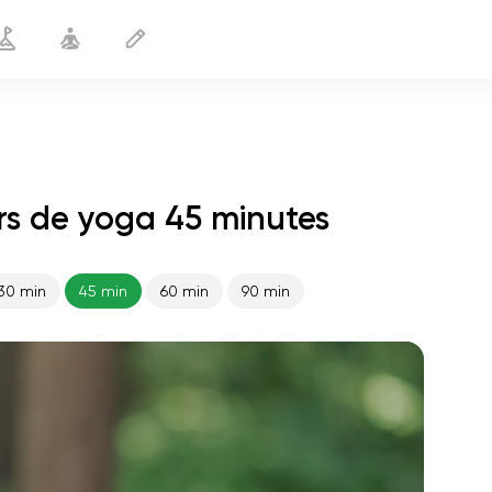
rs de yoga 45 minutes
30 min
45 min
60 min
90 min
le vol de l'âme
01:44
paix intérieure
01:27