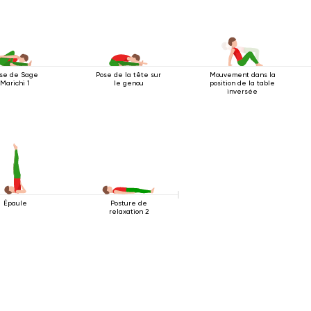
se de Sage
Pose de la tête sur
Mouvement dans la
Marichi 1
le genou
position de la table
inversée
Épaule
Posture de
relaxation 2