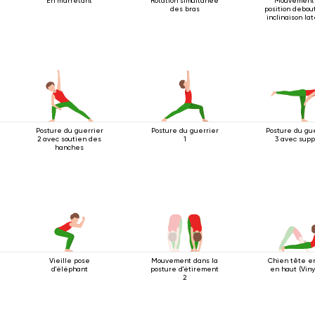
En m'arrêtant
Rotation simultanée
Mouvement
des bras
position debou
inclinaison la
Posture du guerrier
Posture du guerrier
Posture du gu
2 avec soutien des
1
3 avec supp
hanches
Vieille pose
Mouvement dans la
Chien tête e
d'éléphant
posture d'étirement
en haut (Vin
2