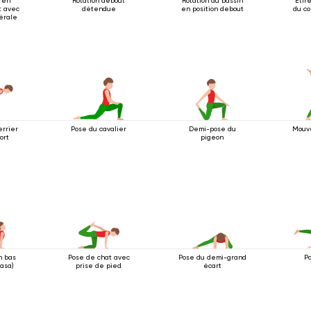
 en
Rotation debout
Rotation du bassin
Étir
t avec
détendue
en position debout
du co
térale
errier
Pose du cavalier
Demi-pose du
Mouv
ort
pigeon
n bas
Pose de chat avec
Pose du demi-grand
P
yasa)
prise de pied
écart