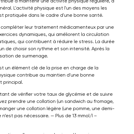
ribue à maintenir une activité physique régulière, à
néral. L'activité physique est l'un des moyens les
 est pratiquée dans le cadre d'une bonne santé.
t compléter leur traitement médicamenteux par une
ercices dynamiques, qui améliorent la circulation
tiques, qui contribuent à réduire le stress. La durée
n de choisir son rythme et son intensité. Après la
nsation de surmenage.
st un élément clé de la prise en charge de la
physique contribue au maintien d'une bonne
 principal.
ant de vérifier votre taux de glycémie et de suivre
ez prendre une collation (un sandwich au fromage,
ez manger une collation légère (une pomme, une demi-
e n’est pas nécessaire. — Plus de 13 mmol/l –