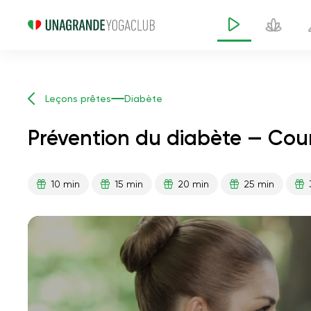
Leçons prêtes
Diabète
Prévention du diabète — Cou
10 min
15 min
20 min
25 min