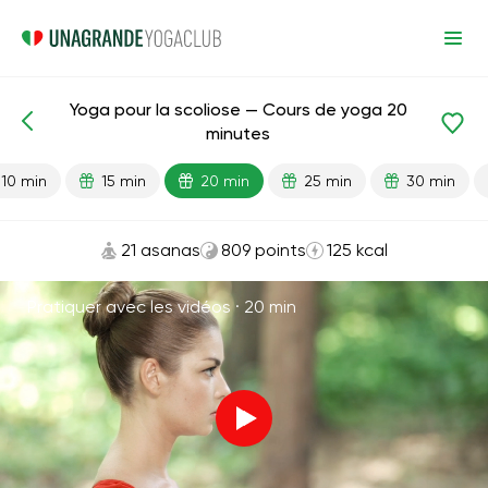
Yoga pour la scoliose — Cours de yoga 20
Leçons prêtes
Dos
minutes
10 min
15 min
20 min
25 min
30 min
21 asanas
809 points
125 kcal
Pratiquer avec les vidéos ·
20 min