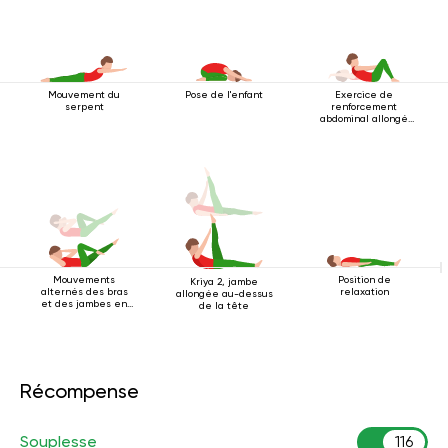
Mouvement du
Pose de l'enfant
Exercice de
serpent
renforcement
abdominal allongé
sur le dos
Mouvements
Position de
Kriya 2, jambe
alternés des bras
relaxation
allongée au-dessus
et des jambes en
de la tête
position allongée
sur le dos
Récompense
Souplesse
116