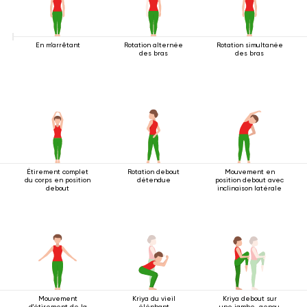
En m'arrêtant
Rotation alternée
Rotation simultanée
des bras
des bras
Étirement complet
Rotation debout
Mouvement en
du corps en position
détendue
position debout avec
debout
inclinaison latérale
Mouvement
Kriya du vieil
Kriya debout sur
d'étirement de la
éléphant
une jambe, genou