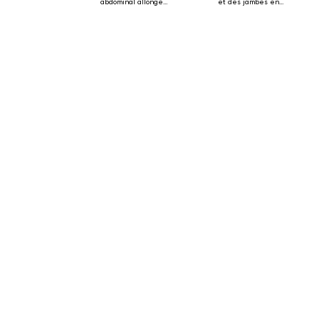
abdominal allongé
et des jambes en
sur le dos
position allongée
sur le dos