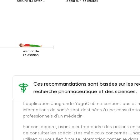
posture du bâton à
appui sur les coudes
quatre pattes
Position de
relaxation
Ces recommandations sont basées sur les rec
recherche pharmaceutique et des sciences.
L'application Unagrande YogaClub ne contient pas et n
informations de santé sont destinées à une consultatio
professionnels d'un médecin.
Par conséquent, avant d'entreprendre des actions en 
de consulter les spécialistes médicaux concernés. Una
utilisez ou vous fiez à toute information contenue dans c