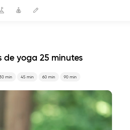
s de yoga 25 minutes
Yoga pour la scoliose
25 min
30 min
45 min
60 min
90 min
le vol de l'âme
01:44
paix intérieure
01:27