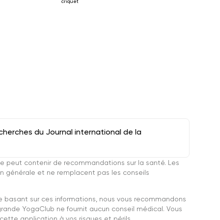
criquet
herches du Journal international de la
e peut contenir de recommandations sur la santé. Les
n générale et ne remplacent pas les conseils
se basant sur ces informations, nous vous recommandons
grande YogaClub ne fournit aucun conseil médical. Vous
ette application à vos risques et périls.