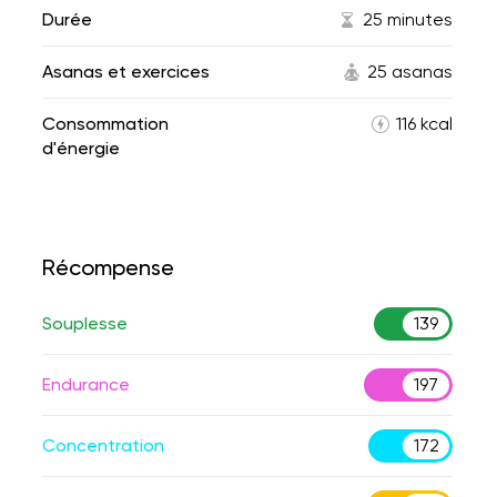
Durée
25 minutes
Asanas et exercices
25 asanas
Consommation
116 kcal
d'énergie
Récompense
Souplesse
139
Endurance
197
Concentration
172