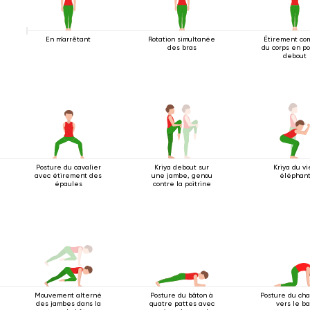
En m'arrêtant
Rotation simultanée
Étirement co
des bras
du corps en po
debout
Posture du cavalier
Kriya debout sur
Kriya du vi
avec étirement des
une jambe, genou
éléphan
épaules
contre la poitrine
Mouvement alterné
Posture du bâton à
Posture du cha
des jambes dans la
quatre pattes avec
vers le b