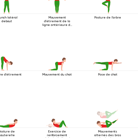
unch latéral
Mouvement
Posture de l'arbre
debout
d'étirement de la
ligne antérieure du
corps
re d'étirement
Mouvement du chat
Pose de chat
Posture de
Exercice de
Mouvements
sauterelle
renforcement
alternés des bras