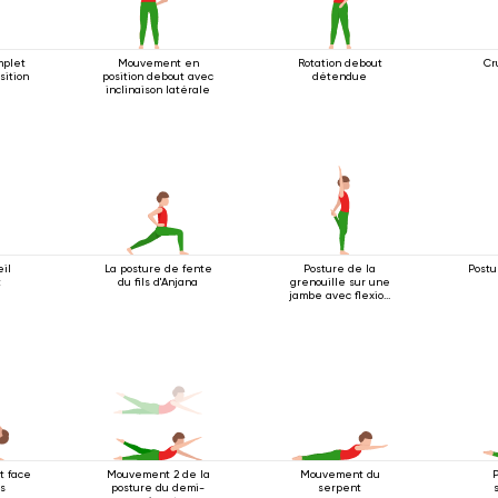
mplet
Mouvement en
Rotation debout
Cr
sition
position debout avec
détendue
inclinaison latérale
eil
La posture de fente
Posture de la
Postu
t
du fils d'Anjana
grenouille sur une
jambe avec flexion
arrière
t face
Mouvement 2 de la
Mouvement du
as
posture du demi-
serpent