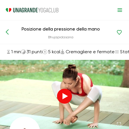
Posizione della pressione della mano
Asana ed esercizi
Cremagliere e fermate
Bhujapidasana
1 min
31 punti
5 kcal
Cremagliere e fermate
Sta