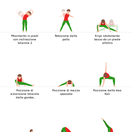
Movimento in piedi
Rotazione della
Kriya rotolamento
con inclinazione
palla
basso da un piede
laterale 2
all'altro
Posizione di
Posizione di mezza
Posizione della dea
estensione laterale
spaccata
Kali
della gamba
accovacciata