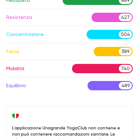
Flessibilità
889
Resistenza
427
Concentrazione
504
Forza
389
Mobilità
740
Equilibrio
489
L'applicazione Unagrande YogaClub non contiene e
non può contenere raccomandazioni sanitarie. Le