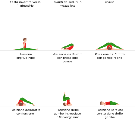
testa invertita verso
avanti da seduti in
chiusa
il ginocchio
mezzo loto
Divisione
Posizione dell'aratro
Posizione dell'aratro
longitudinale
con presa alle
con gambe rapite
gambe
Posizione dell'aratro
Posizione delle
Posizione sdraiata
con torsione
gambe intrecciate
con torsione delle
in Sarvangasana
gambe