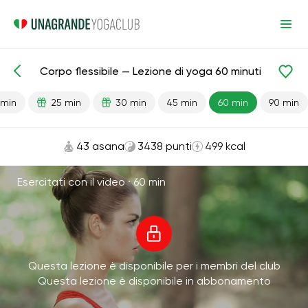
Corpo flessibile — Lezione di yoga 60 minuti
Lezioni pronte
Flessibilità
 min
25 min
30 min
45 min
60 min
90 min
43 asana
3438 punti
499 kcal
Esercitati con il video ·
60 min
Questa lezione è disponibile per i membri del club
Questa lezione è disponibile in abbonamento