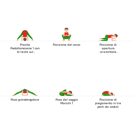
Prasita
Posizione del corvo
Posizione di
Padottanasana 1 con
apertura
la testa sul
orizzontale
pavimento
dell'anca
Posa grandangolare
Posa del saggio
Posizione di
Marichi 1
piegamento in tre
parti da seduti