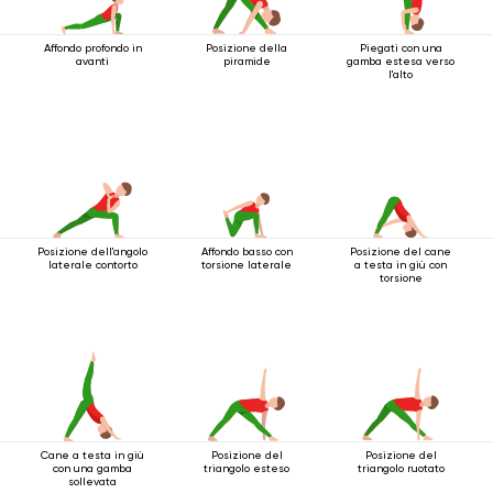
Affondo profondo in
Posizione della
Piegati con una
avanti
piramide
gamba estesa verso
l'alto
Posizione dell'angolo
Affondo basso con
Posizione del cane
laterale contorto
torsione laterale
a testa in giù con
torsione
Cane a testa in giù
Posizione del
Posizione del
con una gamba
triangolo esteso
triangolo ruotato
sollevata