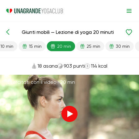
Giunti mobili — Lezione di yoga 20 minuti
Lezioni pronte
Giunti
10 min
15 min
20 min
25 min
30 min
18 asana
903 punti
114 kcal
Esercitati con il video ·
20 min