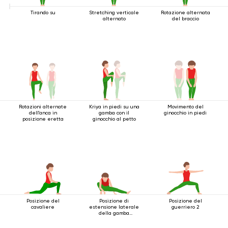
Tirando su
Stretching verticale
Rotazione alternata
alternato
del braccio
Rotazioni alternate
Kriya in piedi su una
Movimento del
dell'anca in
gamba con il
ginocchio in piedi
posizione eretta
ginocchio al petto
Posizione del
Posizione di
Posizione del
cavaliere
estensione laterale
guerriero 2
della gamba
accovacciata