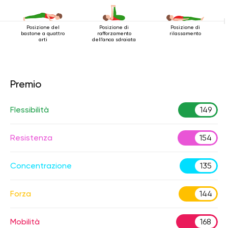
Posizione del
Posizione di
Posizione di
bastone a quattro
rafforzamento
rilassamento
arti
dell'anca sdraiata
Premio
Flessibilità
149
Resistenza
154
Concentrazione
135
Forza
144
Mobilità
168