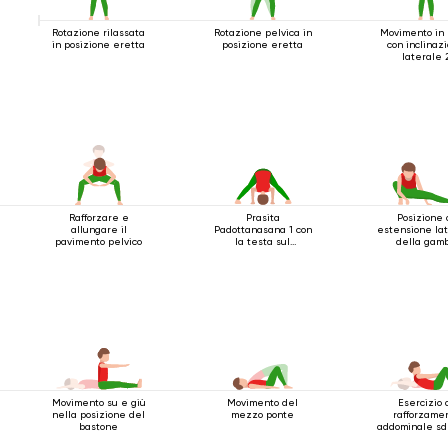
Rotazione rilassata
Rotazione pelvica in
Movimento in 
in posizione eretta
posizione eretta
con inclinaz
laterale 
Rafforzare e
Prasita
Posizione 
allungare il
Padottanasana 1 con
estensione la
pavimento pelvico
la testa sul
della gam
pavimento
accovaccia
Movimento su e giù
Movimento del
Esercizio 
nella posizione del
mezzo ponte
rafforzame
bastone
addominale sd
sulla schi