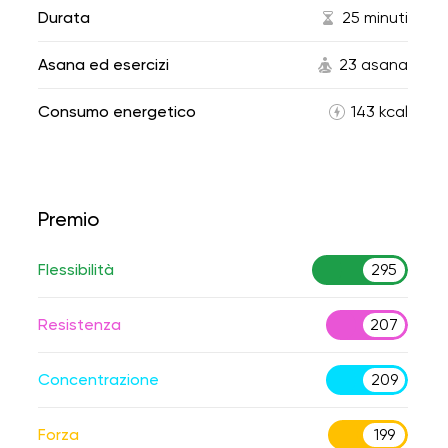
Durata
25 minuti
Asana ed esercizi
23 asana
Consumo energetico
143 kcal
Premio
Flessibilità
295
Resistenza
207
Concentrazione
209
Forza
199