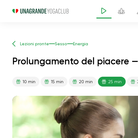
Lezioni pronte
Sesso
Energia
Prolungamento del piacere — 
10 min
15 min
20 min
25 min