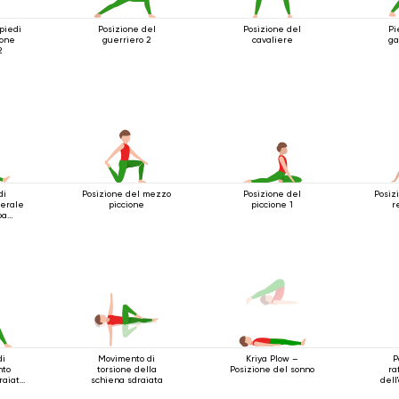
piedi
Posizione del
Posizione del
Pi
ione
guerriero 2
cavaliere
ga
2
di
Posizione del mezzo
Posizione del
Posiz
terale
piccione
piccione 1
r
ba
ta
di
Movimento di
P
Kriya Plow –
nto
torsione della
ra
Posizione del sonno
raiato
schiena sdraiata
dell
ena