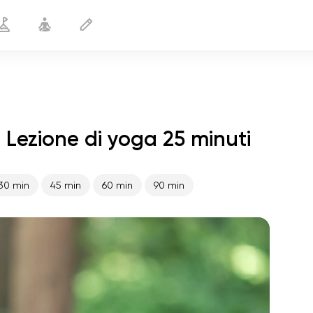
Lezione di yoga 25 minuti
Prolungamento del piacere
25 min
30 min
45 min
60 min
90 min
volo dell'anima
01:44
pace interiore
01:27