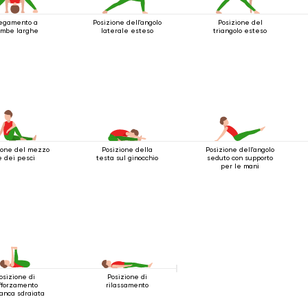
egamento a
Posizione dell'angolo
Posizione del
mbe larghe
laterale esteso
triangolo esteso
ione del mezzo
Posizione della
Posizione dell'angolo
e dei pesci
testa sul ginocchio
seduto con supporto
per le mani
osizione di
Posizione di
fforzamento
rilassamento
'anca sdraiata