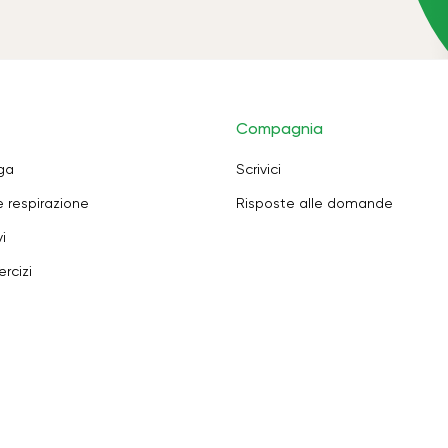
Compagnia
oga
Scrivici
e respirazione
Risposte alle domande
i
rcizi