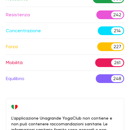
Resistenza
242
Concentrazione
214
Forza
227
Mobilità
261
Equilibrio
248
L'applicazione Unagrande YogaClub non contiene e
non può contenere raccomandazioni sanitarie. Le
informazioni sanitarie fornite sono generali e non