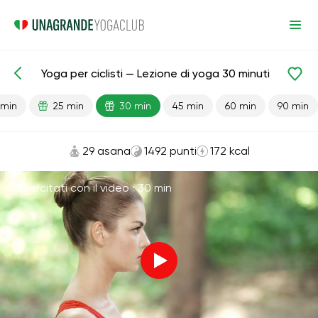
Yoga per ciclisti — Lezione di yoga 30 minuti
Lezioni pronte
Sport
 min
25 min
30 min
45 min
60 min
90 min
29 asana
1492 punti
172 kcal
Esercitati con il video ·
30 min