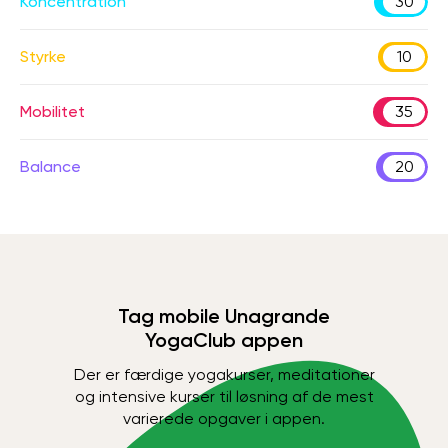
Koncentration
30
Styrke
10
Mobilitet
35
Balance
20
Tag mobile Unagrande
YogaClub appen
Der er færdige yogakurser, meditationer
og intensive kurser til løsning af de mest
varierede opgaver i appen.