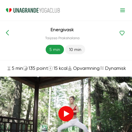
Energivask
Asanas og øvelser
Opvarmning
Taijasa Prakshalana
5 min
10 min
5 min
135 point
15 kcal
Opvarmning
Dynamisk