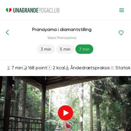
Pranayama i diamantstilling
Asanas og øvelser
Åndedrætspraksis
Vajra Pranayama
3 min
5 min
7 min
7 min
168 point
2 kcal
Åndedrætspraksis
Statisk