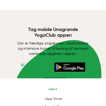
Tag mobile Unagrande
YogaClub appen
Der er færdige yogakurser, meditationer
og intensive kurser til løsning af de mest
varierede opgaver i appen.
Hent
i App Store