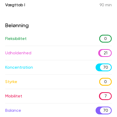
Vægttab I
90 min
Belønning
Fleksibilitet
0
Udholdenhed
21
Koncentration
70
Styrke
0
Mobilitet
7
Balance
70