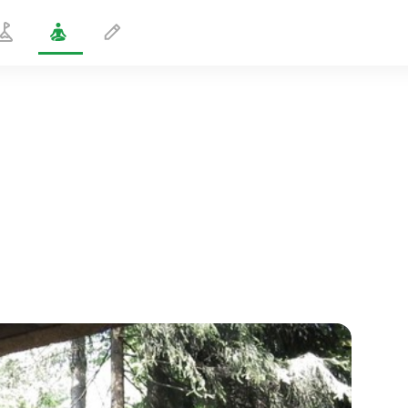
Energiewäsche
5 min