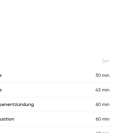
Zeit
e
30 min
e
45 min
asenentzündung
60 min
uation
60 min