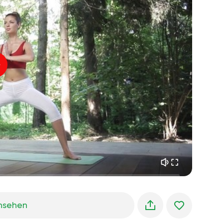
flucht der seele
01:44
innerer frieden
01:27
morgenträume
01:34
waldkühlung
05:00
Instruktor-Stimme
sommerregen
02:00
bergstille
02:00
seebrise
02:00
die stimme des winds
02:00
frühlingswald
02:00
nsehen