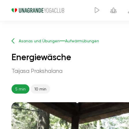
Asanas und Übungen
Aufwärmübungen
Energiewäsche
Taijasa Prakshalana
5 min
10 min