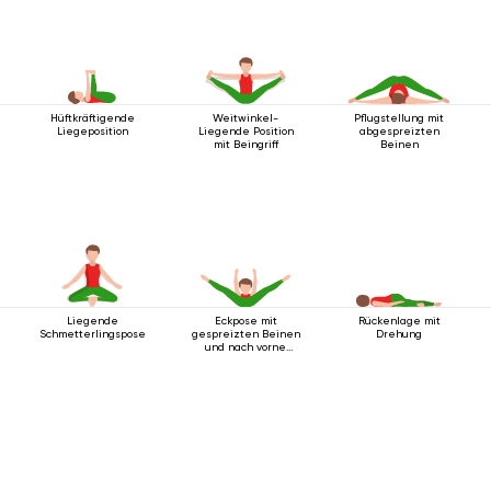
Hüftkräftigende
Weitwinkel-
Pflugstellung mit
Liegeposition
Liegende Position
abgespreizten
mit Beingriff
Beinen
Liegende
Eckpose mit
Rückenlage mit
Schmetterlingspose
gespreizten Beinen
Drehung
und nach vorne
ausgestreckten
Armen