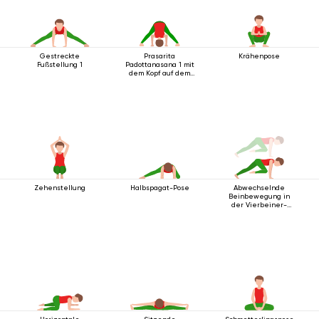
Gestreckte
Prasarita
Krähenpose
Fußstellung 1
Padottanasana 1 mit
dem Kopf auf dem
Boden
Zehenstellung
Halbspagat-Pose
Abwechselnde
Beinbewegung in
der Vierbeiner-
Stabhaltung