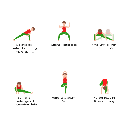
Gestreckte
Offene Reiterpose
Kriya Low Roll vom
Seitwinkelhaltung
Fuß zum Fuß
mit Ringgriff
unterhalb des Knies
Seitliche
Halbe Lotusbaum-
Halber Lotus in
Kniebeuge mit
Pose
Streckstellung
gestrecktem Bein