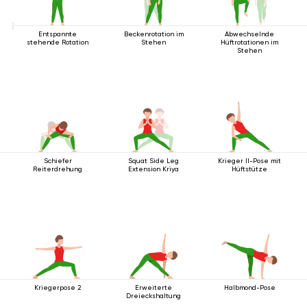
Entspannte
Beckenrotation im
Abwechselnde
stehende Rotation
Stehen
Hüftrotationen im
Stehen
Schiefer
Squat Side Leg
Krieger II-Pose mit
Reiterdrehung
Extension Kriya
Hüftstütze
Kriegerpose 2
Erweiterte
Halbmond-Pose
Dreieckshaltung