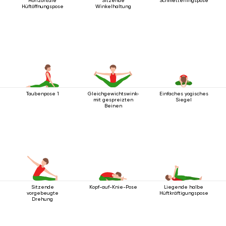
Horizontale
Sitzende
Schmetterlingspose
Hüftöffnungspose
Winkelhaltung
Taubenpose 1
Gleichgewichtswinkelhaltung
Einfaches yogisches
mit gespreizten
Siegel
Beinen
Sitzende
Kopf-auf-Knie-Pose
Liegende halbe
vorgebeugte
Hüftkräftigungspose
Drehung