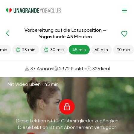
Vorbereitung auf die Lotusposition —
Fertige Lektionen
Flexibilität
Yogastunde 45 Minuten
 min
25 min
30 min
45 min
60 min
90 min
37 Asanas
2372 Punkte
326 kcal
Mit Video üben ·
45 min
Diese Lektion ist für Clubmitglieder zugänglich
Diese Lektion ist mit Abonnement verfügbar