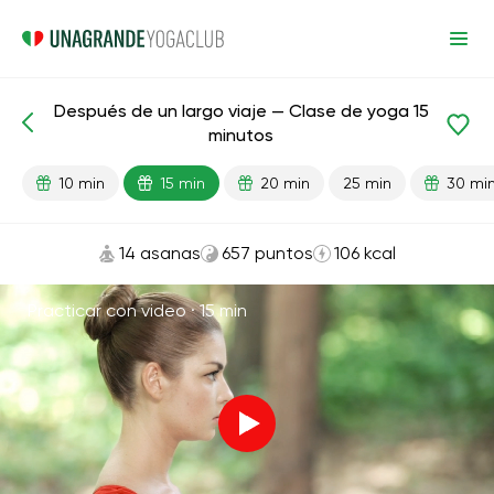
Después de un largo viaje — Clase de yoga 15
Lecciones preparadas
Viaje
minutos
10 min
15 min
20 min
25 min
30 mi
14 asanas
657 puntos
106 kcal
Practicar con video ·
15 min