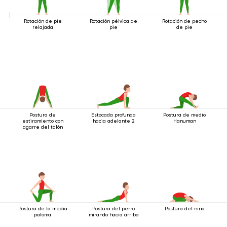
Rotación de pie
Rotación pélvica de
Rotación de pecho
relajada
pie
de pie
Postura de
Estocada profunda
Postura de medio
estiramiento con
hacia adelante 2
Hanuman
agarre del talón
Postura de la media
Postura del perro
Postura del niño
paloma
mirando hacia arriba