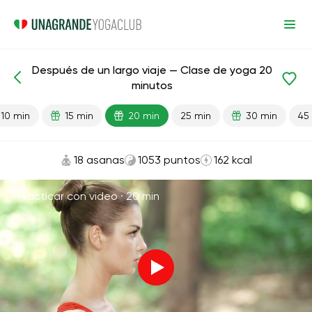
Después de un largo viaje — Clase de yoga 20
Lecciones preparadas
Viaje
minutos
10 min
15 min
20 min
25 min
30 min
45
18 asanas
1053 puntos
162 kcal
Practicar con video ·
20 min