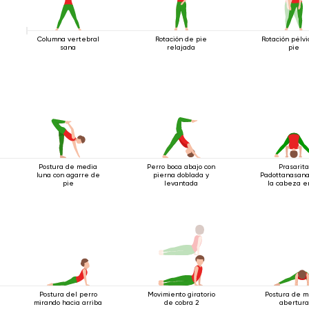
Columna vertebral
Rotación de pie
Rotación pélv
sana
relajada
pie
Postura de media
Perro boca abajo con
Prasarit
luna con agarre de
pierna doblada y
Padottanasana
pie
levantada
la cabeza e
suelo
Postura del perro
Movimiento giratorio
Postura de m
mirando hacia arriba
de cobra 2
abertura