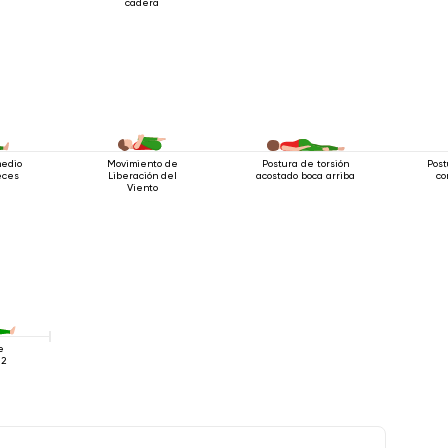
cadera
medio
Movimiento de
Postura de torsión
Post
eces
Liberación del
acostado boca arriba
co
Viento
e
 2