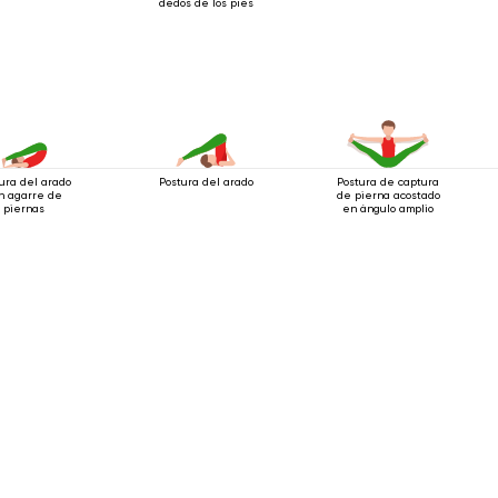
dedos de los pies
ura del arado
Postura del arado
Postura de captura
n agarre de
de pierna acostado
piernas
en ángulo amplio