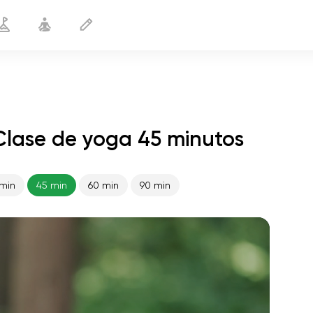
Clase de yoga 45 minutos
min
45 min
60 min
90 min
vuelo del alma
01:44
paz interior
01:27