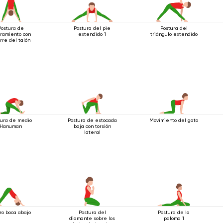
Postura de
Postura del pie
Postura del
iramiento con
extendido 1
triángulo extendido
rre del talón
tura de medio
Postura de estocada
Movimiento del gato
Hanuman
baja con torsión
lateral
ro boca abajo
Postura del
Postura de la
diamante sobre los
paloma 1