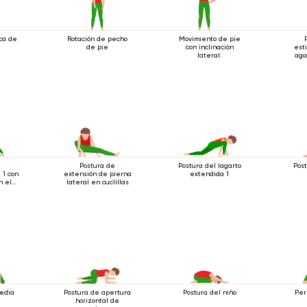
ica de
Rotación de pecho
Movimiento de pie
de pie
con inclinación
est
lateral.
aga
a
Postura de
Postura del lagarto
Pos
 1 con
extensión de pierna
extendida 1
n el
lateral en cuclillas
edia
Postura de apertura
Postura del niño
Per
horizontal de