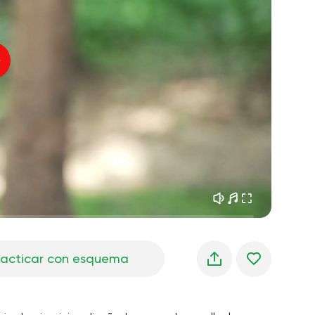
sueños matutinos
01:34
Voz del instructor
frescura del bosque
05:00
Música
lluvia de verano
02:00
silencio de montaña
02:00
brisa marina
02:00
la voz del viento
02:00
bosque de primavera
02:00
racticar con esquema