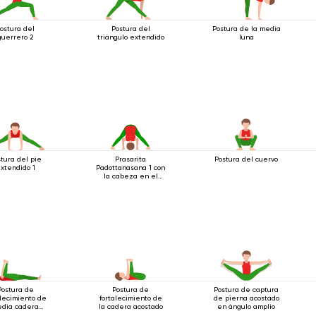
ostura del
Postura del
Postura de la media
guerrero 2
triángulo extendido
luna
tura del pie
Prasarita
Postura del cuervo
xtendido 1
Padottanasana 1 con
la cabeza en el
suelo
Postura de
Postura de
Postura de captura
alecimiento de
fortalecimiento de
de pierna acostado
dia cadera
la cadera acostado
en ángulo amplio
acostado