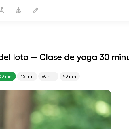
del loto — Clase de yoga 30 min
Preparación para la postura del loto
30 min
30 min
45 min
60 min
90 min
vuelo del alma
01:44
paz interior
01:27