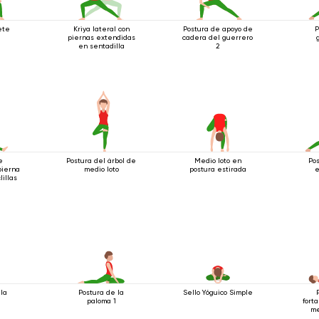
ete
Kriya lateral con
Postura de apoyo de
P
piernas extendidas
cadera del guerrero
en sentadilla
2
e
Postura del árbol de
Medio loto en
Pos
pierna
medio loto
postura estirada
e
lillas
 la
Postura de la
Sello Yóguico Simple
paloma 1
fort
me