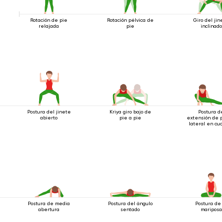
Rotación de pie
Rotación pélvica de
Giro del jin
relajada
pie
inclinado
Postura del jinete
Kriya giro bajo de
Postura d
abierto
pie a pie
extensión de 
lateral en cuc
Postura de media
Postura del ángulo
Postura de
abertura
sentado
mariposa