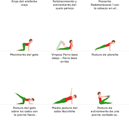
Kriya del elefante
Fortalecimiento y
Prasarita
viejo
estiramiento del
Padottanasana 1 con
suelo pélvico
la cabeza en el
suelo
Movimiento del gato
Vinyasa Perro boca
Postura de plancha
abajo - Perro boca
arriba
Postura del gato
Media postura del
Postura de
sobre los codos con
sabio Vasishtha
estiramiento de una
la pierna hacia
pierna sentado con
atrás
cinturón