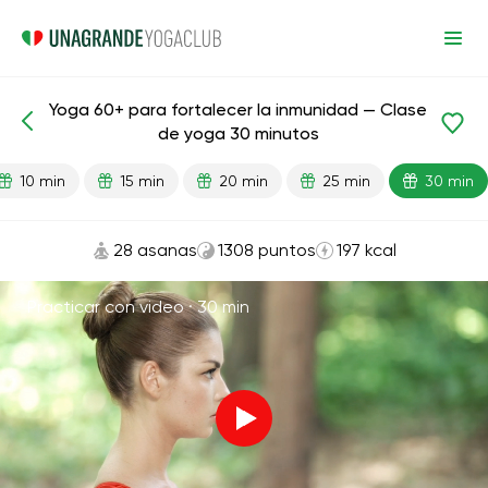
Yoga 60+ para fortalecer la inmunidad — Clase
Lecciones preparadas
Edad
de yoga 30 minutos
10 min
15 min
20 min
25 min
30 min
28 asanas
1308 puntos
197 kcal
Practicar con video ·
30 min