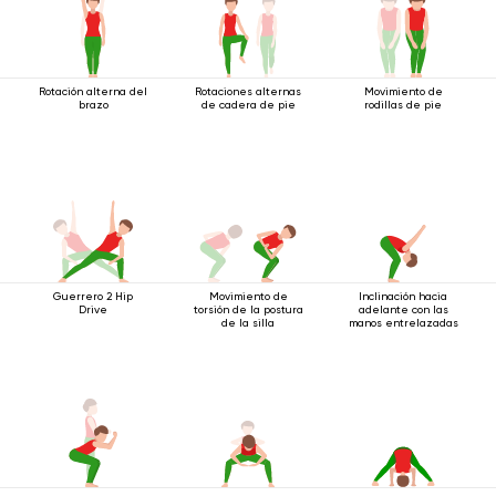
Rotación alterna del
Rotaciones alternas
Movimiento de
brazo
de cadera de pie
rodillas de pie
Guerrero 2 Hip
Movimiento de
Inclinación hacia
Drive
torsión de la postura
adelante con las
de la silla
manos entrelazadas