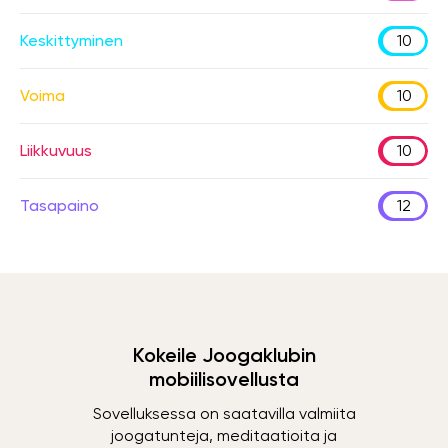
Keskittyminen
10
Voima
10
Liikkuvuus
10
Tasapaino
12
Kokeile Joogaklubin
mobiilisovellusta
Sovelluksessa on saatavilla valmiita
joogatunteja, meditaatioita ja