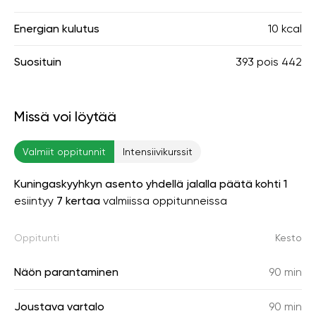
Energian kulutus
10 kcal
Suosituin
393
pois
442
Missä voi löytää
Valmiit oppitunnit
Intensiivikurssit
Kuningaskyyhkyn asento yhdellä jalalla päätä kohti 1
esiintyy
7 kertaa
valmiissa oppitunneissa
Oppitunti
Kesto
Näön parantaminen
90 min
Joustava vartalo
90 min