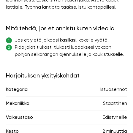
lattialle. Työnnä lantiota taakse. Istu kantapäillesi.
Mitä tehdä, jos et onnistu kuten videolla
Jos et yletä jalkaasi käsilläsi, kokeile vyötä.
1
Pidä jalat tiukasti tiukasti luodaksesi vakaan
2
pohjan selkärangan ojennukselle ja koukistukselle.
Harjoituksen yksityiskohdat
Kategoria
Istuasennot
Mekaniikka
Staattinen
Vaikeustaso
Edistyneille
Kesto
2 minuuttia