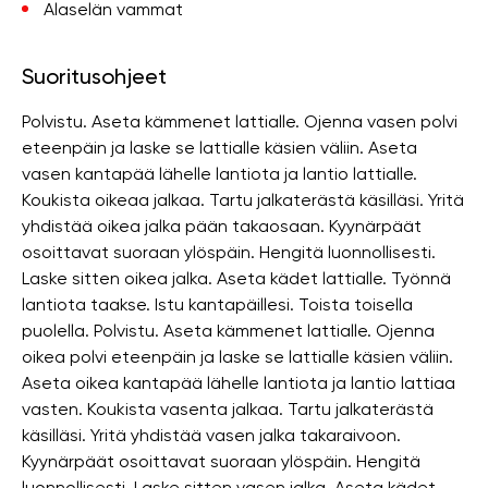
Alaselän vammat
Suoritusohjeet
Polvistu. Aseta kämmenet lattialle. Ojenna vasen polvi
eteenpäin ja laske se lattialle käsien väliin. Aseta
vasen kantapää lähelle lantiota ja lantio lattialle.
Koukista oikeaa jalkaa. Tartu jalkaterästä käsilläsi. Yritä
yhdistää oikea jalka pään takaosaan. Kyynärpäät
osoittavat suoraan ylöspäin. Hengitä luonnollisesti.
Laske sitten oikea jalka. Aseta kädet lattialle. Työnnä
lantiota taakse. Istu kantapäillesi. Toista toisella
puolella. Polvistu. Aseta kämmenet lattialle. Ojenna
oikea polvi eteenpäin ja laske se lattialle käsien väliin.
Aseta oikea kantapää lähelle lantiota ja lantio lattiaa
vasten. Koukista vasenta jalkaa. Tartu jalkaterästä
käsilläsi. Yritä yhdistää vasen jalka takaraivoon.
Kyynärpäät osoittavat suoraan ylöspäin. Hengitä
luonnollisesti. Laske sitten vasen jalka. Aseta kädet