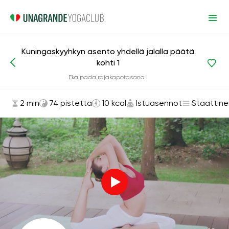
Kuningaskyyhkyn asento yhdellä jalalla päätä
kohti 1
Asanat ja harjoitukset
Istuasennot
Eka pada rajakapotasana I
2 min
74 pistettä
10 kcal
Istuasennot
Staattine