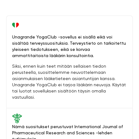
Unagrande YogaClub -sovellus ei sisällä eikä voi
sisältää terveyssuosituksia. Terveystieto on tarkoitettu
yleiseen tiedotukseen, eikä se korvaa
ammattitaitoista lääkärin konsultointia.
Siksi, ennen kuin teet mitään sellaisen tiedon
perusteella, suosittelemme neuvottelemaan
asianmukaisen lääketieteen asiantuntijan kanssa.
Unagrande YogaClub ei tarjoa lääkärin neuvoja. Käytät
tai luotat sovelluksen sisältöön täysin omalla
vastuullasi.
Nämä suositukset perustuvat International Journal of
Pharmaceutical Research and Sciences -lehden