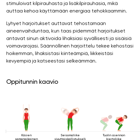
stimuloivat kilpirauhasta ja lisäkilpirauhasia, mikä
auttaa kehoa käyttämään energiaa tehokkaammin.
Lyhyet harjoitukset auttavat tehostamaan
aineenvaihduntaa, kun taas pidemmät harjoitukset
antavat sinun aktivoida lihaksiasi syvällisesti ja sisäisiä
voimavarojasi. Säännöllinen harjoittelu tekee kehostasi
hoikemman, lihaksistasi kiinteämpiä, liikkeistäsi
kevyempiä ja katseestasi selkeämmän.
Oppitunnin kaavio
Käsien
Seisomaliike
Tuolin asennon
samanaikainen
sivuttaiskallistuksella
kiertoliike