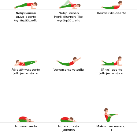
Nelijalkainen
Nelijalkainen
Heinäsirkka-asento
sauva-asento
henkilökunnan liike
kyynärpäätuella
kyynärpäätuella
Äärettömyysasento
Veneasento vatsalla
Sfinksi-asento
jalkojen nostoilla
jalkojen nostolla
Lapsen asento
Istuen taivuta
Mukava veneasento
jalkoihin
1