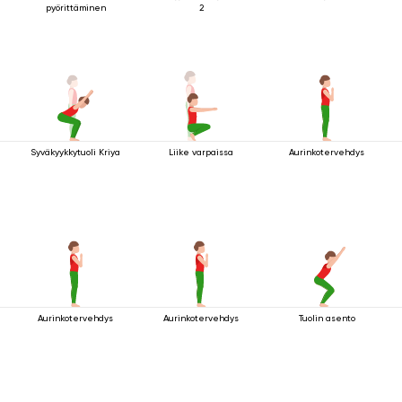
pyörittäminen
2
Syväkyykkytuoli Kriya
Liike varpaissa
Aurinkotervehdys
Aurinkotervehdys
Aurinkotervehdys
Tuolin asento