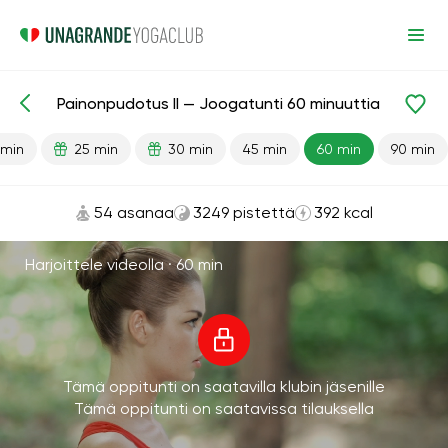
Painonpudotus II — Joogatunti 60 minuuttia
Valmiit oppitunnit
Edistynyt
Painonpudotus
 min
25 min
30 min
45 min
60 min
90 min
54 asanaa
3249 pistettä
392 kcal
Harjoittele videolla ·
60 min
Tämä oppitunti on saatavilla klubin jäsenille
Tämä oppitunti on saatavissa tilauksella