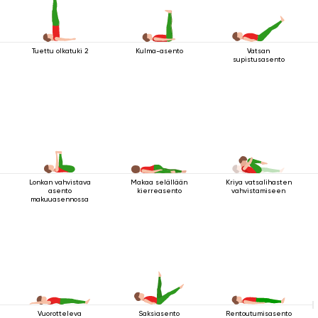
Tuettu olkatuki 2
Kulma-asento
Vatsan
supistusasento
Lonkan vahvistava
Makaa selällään
Kriya vatsalihasten
asento
kierreasento
vahvistamiseen
makuuasennossa
Vuorotteleva
Saksiasento
Rentoutumisasento