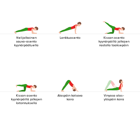
Nelijalkainen
Lankkuasento
Kissan asento
sauva-asento
kyynärpäillä jalkojen
kyynärpäätuella
nostolla taaksepäin
Kissan asento
Alaspäin katsova
Vinyasa alas-
kyynärpäillä jalkojen
koira
ylöspäin koira
loitonnuksella