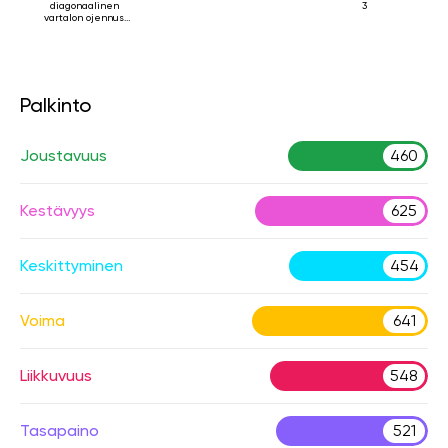
diagonaalinen
3
vartalon ojennus
makuuasennossa
Palkinto
Joustavuus
460
Kestävyys
625
Keskittyminen
454
Voima
641
Liikkuvuus
548
Tasapaino
521