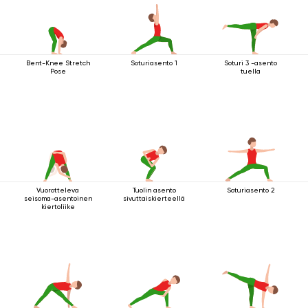
Bent-Knee Stretch
Soturiasento 1
Soturi 3 -asento
Pose
tuella
Vuorotteleva
Tuolin asento
Soturiasento 2
seisoma-asentoinen
sivuttaiskierteellä
kiertoliike