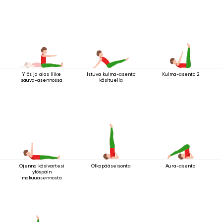
Ylös ja alas liike
Istuva kulma-asento
Kulma-asento 2
sauva-asennossa
käsituella
Ojenna käsivartesi
Olkapääseisonta
Aura-asento
ylöspäin
makuuasennosta