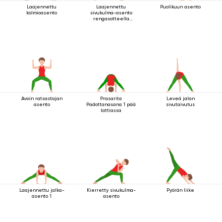
Laajennettu
Laajennettu
Puolikuun asento
kolmioasento
sivukulma-asento
rengasotteella
polven alapuolelta
Avoin ratsastajan
Prasarita
Leveä jalan
asento
Padottanasana 1 pää
sivutaivutus
lattiassa
Laajennettu jalka-
Kierretty sivukulma-
Pyörän liike
asento 1
asento