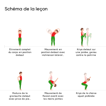
Schéma de la leçon
Étirement complet
Mouvement en
Kriya debout sur
du corps en position
position debout avec
une jambe, genou
debout
inclinaison latérale
contre la poitrine
2
Posture de la
Mouvement de
Kriya de la chaise
grenouille debout
flexion avant avec
squat profonde
avec prise de pied
les mains jointes
à une main