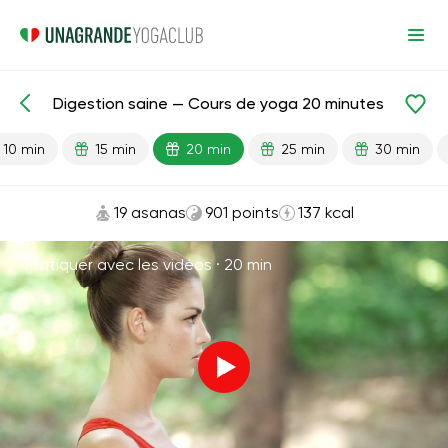
Digestion saine — Cours de yoga 20 minutes
Leçons prêtes
Digestion
10 min
15 min
20 min
25 min
30 min
19 asanas
901 points
137 kcal
Pratiquer avec les vidéos ·
20 min