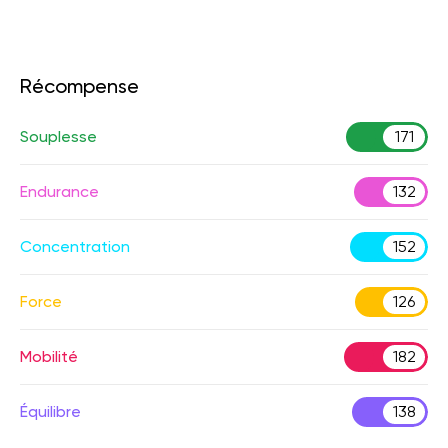
Récompense
Souplesse
171
Endurance
132
Concentration
152
Force
126
Mobilité
182
Équilibre
138