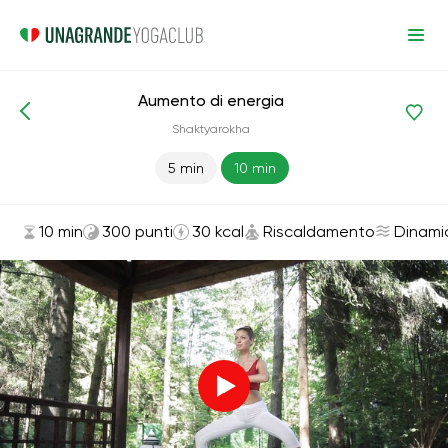
Aumento di energia
Asana ed esercizi
Riscaldamento
Shaktyarokha
5 min
10 min
10 min
300 punti
30 kcal
Riscaldamento
Dinami