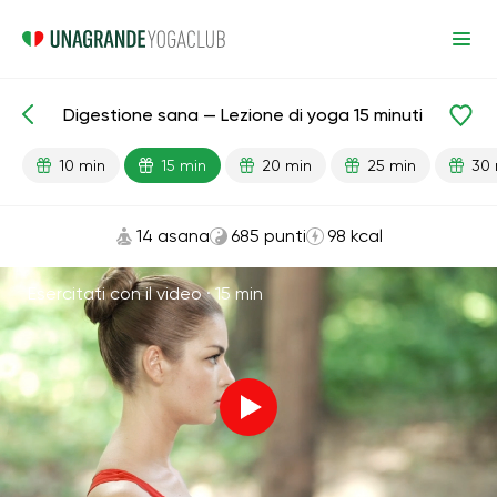
Digestione sana — Lezione di yoga 15 minuti
Lezioni pronte
Digestione
10 min
15 min
20 min
25 min
30 
14 asana
685 punti
98 kcal
Esercitati con il video ·
15 min