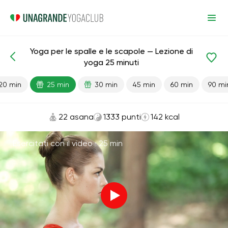
Yoga per le spalle e le scapole — Lezione di
Lezioni pronte
Spalle
Giunti
Indietro
yoga 25 minuti
20 min
25 min
30 min
45 min
60 min
90 mi
22 asana
1333 punti
142 kcal
Esercitati con il video ·
25 min