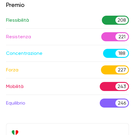
Premio
Flessibilità
208
Resistenza
221
Concentrazione
188
Forza
227
Mobilità
243
Equilibrio
246