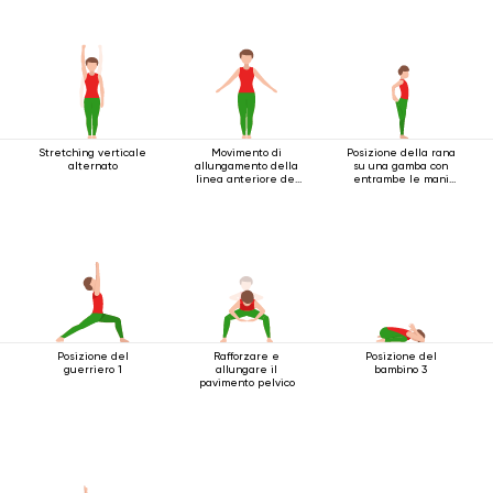
Stretching verticale
Movimento di
Posizione della rana
alternato
allungamento della
su una gamba con
linea anteriore del
entrambe le mani
corpo
che afferrano il
piede
Posizione del
Rafforzare e
Posizione del
guerriero 1
allungare il
bambino 3
pavimento pelvico