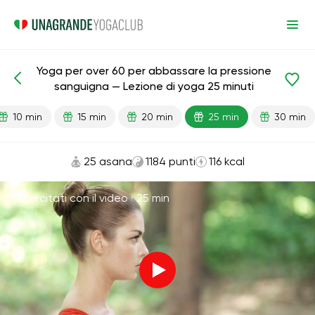
Yoga per over 60 per abbassare la pressione
Lezioni pronte
Età
sanguigna — Lezione di yoga 25 minuti
10 min
15 min
20 min
25 min
30 min
25 asana
1184 punti
116 kcal
Esercitati con il video ·
25 min