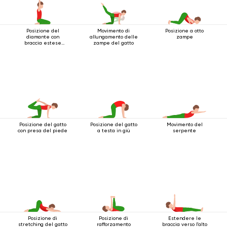
Posizione del
Movimento di
Posizione a otto
diamante con
allungamento delle
zampe
braccia estese
zampe del gatto
sopra la testa
Posizione del gatto
Posizione del gatto
Movimento del
con presa del piede
a testa in giù
serpente
Posizione di
Posizione di
Estendere le
stretching del gatto
rafforzamento
braccia verso l'alto