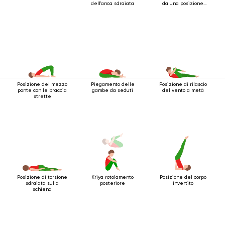
dell'anca sdraiata
da una posizione
sdraiata
Posizione del mezzo
Piegamento delle
Posizione di rilascio
ponte con le braccia
gambe da seduti
del vento a metà
strette
Posizione di torsione
Kriya rotolamento
Posizione del corpo
sdraiata sulla
posteriore
invertito
schiena