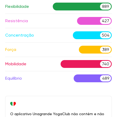
Flexibilidade
889
Resistência
427
Concentração
504
Força
389
Mobilidade
740
Equilíbrio
489
O aplicativo Unagrande YogaClub não contém e não