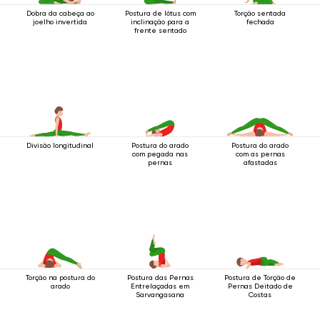
Dobra da cabeça ao
Postura de lótus com
Torção sentada
joelho invertida
inclinação para a
fechada
frente sentado
Divisão longitudinal
Postura do arado
Postura do arado
com pegada nas
com as pernas
pernas
afastadas
Torção na postura do
Postura das Pernas
Postura de Torção de
arado
Entrelaçadas em
Pernas Deitado de
Sarvangasana
Costas