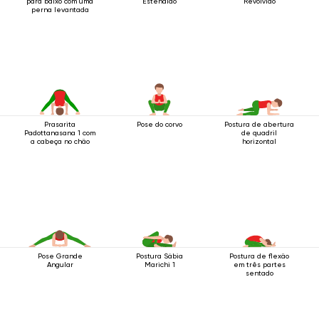
para baixo com uma
Estendido
Revolvido
perna levantada
Prasarita
Pose do corvo
Postura de abertura
Padottanasana 1 com
de quadril
a cabeça no chão
horizontal
Pose Grande
Postura Sábia
Postura de flexão
Angular
Marichi 1
em três partes
sentado