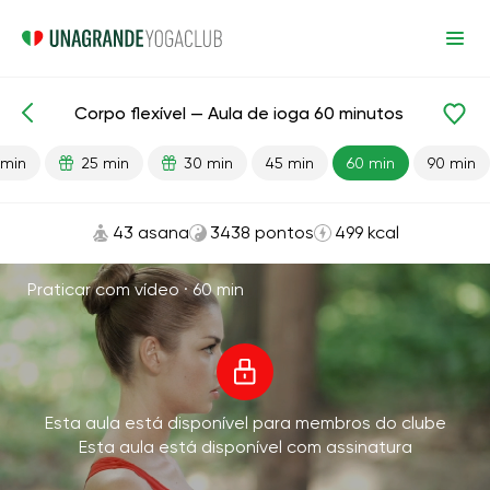
Corpo flexível — Aula de ioga 60 minutos
Aulas prontas
Flexibilidade
 min
25 min
30 min
45 min
60 min
90 min
43 asana
3438 pontos
499 kcal
Praticar com vídeo ·
60 min
Esta aula está disponível para membros do clube
Esta aula está disponível com assinatura