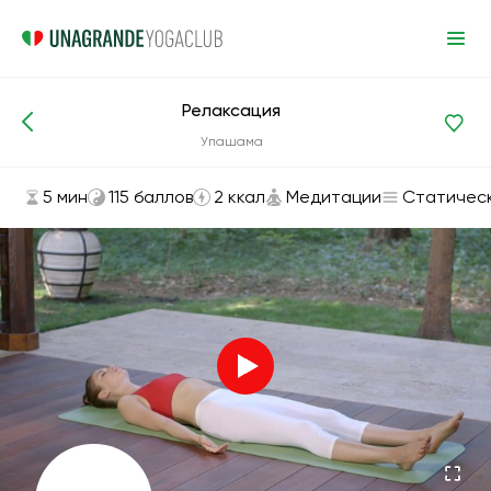
Релаксация
Асаны и упражнения
Медитации
Упашама
5 мин
115 баллов
2 ккал
Медитации
Статичес