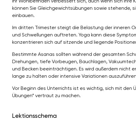
Ihr Wohlbefinden verbessert sich, auch wenn sich Ihre K
können Sie Gleichgewichtsübungen sowie stehende, sit
einbauen.
Im dritten Trimester steigt die Belastung der inneren
und Schwellungen auftreten. Yoga kann diese Symptom
konzentrieren sich auf sitzende und liegende Position
Bestimmte Asanas sollten während der gesamten Sch
Drehungen, tiefe Vorbeugen, Bauchlagen, Vakuumtechn
und Becken beeinträchtigen. Es wird außerdem nicht e
lange zu halten oder intensive Variationen auszuführen
Vor Beginn des Unterrichts ist es wichtig, sich mit de
Übungen“ vertraut zu machen.
Lektionsschema