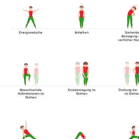
Energiewäsche
Anhalten
Stehend
Bewegung 
seitlicher Ne
Abwechselnde
Kniebewegung im
Drehung der
Hüftrotationen im
Stehen
im Stehe
Stehen