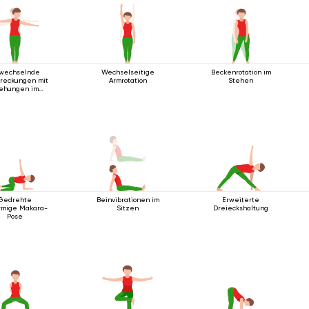
wechselnde
Wechselseitige
Beckenrotation im
treckungen mit
Armrotation
Stehen
ehungen im
Stehen
Gedrehte
Beinvibrationen im
Erweiterte
rmige Makara-
Sitzen
Dreieckshaltung
Pose