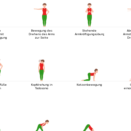
e
Bewegung des
Stehende
Ab
mit
Drehens des Arms
Armkräftigungsübung
Arms
igung
zur Seite
Dr
 Füße
Kopfdrehung in
Katzenbewegung
n
Tadasana
eina