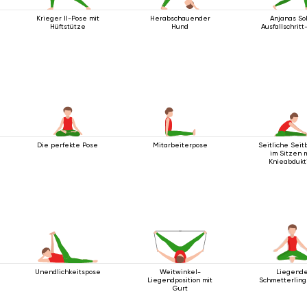
Krieger II-Pose mit
Herabschauender
Anjanas So
Hüftstütze
Hund
Ausfallschritt
Die perfekte Pose
Mitarbeiterpose
Seitliche Sei
im Sitzen 
Knieabdukt
Unendlichkeitspose
Weitwinkel-
Liegend
Liegendposition mit
Schmetterling
Gurt