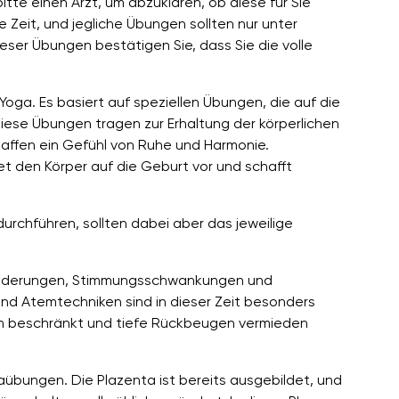
itte einen Arzt, um abzuklären, ob diese für Sie
 Zeit, und jegliche Übungen sollten nur unter
ieser Übungen bestätigen Sie, dass Sie die volle
Yoga. Es basiert auf speziellen Übungen, die auf die
ese Übungen tragen zur Erhaltung der körperlichen
haffen ein Gefühl von Ruhe und Harmonie.
t den Körper auf die Geburt vor und schafft
rchführen, sollten dabei aber das jeweilige
ränderungen, Stimmungsschwankungen und
nd Atemtechniken sind in dieser Zeit besonders
imum beschränkt und tiefe Rückbeugen vermieden
aübungen. Die Plazenta ist bereits ausgebildet, und