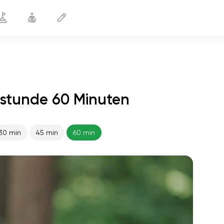
stunde 60 Minuten
30 min
45 min
60 min
flucht der seele
01:44
innerer frieden
01:27