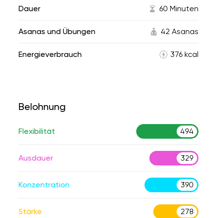
Dauer
60 Minuten
Asanas und Übungen
42 Asanas
Energieverbrauch
376 kcal
Belohnung
Flexibilität
494
Ausdauer
329
Konzentration
390
Stärke
278