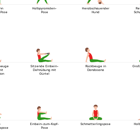
hn
Halbpyramiden-
Herabschauender
Re
-Pose
Pose
Hund
Sch
tbeuge
Sitzende Einbein-
Rückbeuge in
Groß
mit
Dehnübung mit
Dandasana
ion
Gürtel
e
Einbein-zum-Kopf-
Schmetterlingspose
Hal
spose
Pose