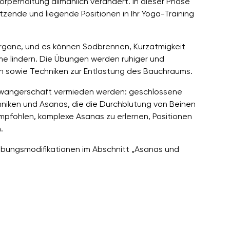
örperhaltung allmählich verändert. In dieser Phase
zende und liegende Positionen in Ihr Yoga-Training
 Organe, und es können Sodbrennen, Kurzatmigkeit
e lindern. Die Übungen werden ruhiger und
en sowie Techniken zur Entlastung des Bauchraums.
wangerschaft vermieden werden: geschlossene
iken und Asanas, die die Durchblutung von Beinen
mpfohlen, komplexe Asanas zu erlernen, Positionen
.
n Übungsmodifikationen im Abschnitt „Asanas und