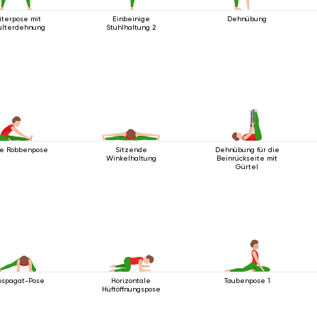
iterpose mit
Einbeinige
Dehnübung
ulterdehnung
Stuhlhaltung 2
e Robbenpose
Sitzende
Dehnübung für die
Winkelhaltung
Beinrückseite mit
Gürtel
bspagat-Pose
Horizontale
Taubenpose 1
Hüftöffnungspose