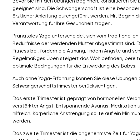
Bevor Sie mit den Übungen beginnen, konsultieren Sie b
geeignet sind. Die Schwangerschaft ist eine besondere
ärztlicher Anleitung durchgeführt werden. Mit Beginn d
Verantwortung für Ihre Gesundheit tragen.
Pränatales Yoga unterscheidet sich vom traditionellen 
Bedürfnisse der werdenden Mutter abgestimmt sind. Di
Fitness bei, fördern die Atmung, lindern Ängste und sc
Regelmäßiges Üben steigert das Wohlbefinden, bereite
optimale Bedingungen für die Entwicklung des Babys.
Auch ohne Yoga-Erfahrung können Sie diese Übungen du
Schwangerschaftstrimester berücksichtigen.
Das erste Trimester ist geprägt von hormonellen Ve
verstärkter Angst. Entspannende Asanas, Meditation u
hilfreich. Körperliche Anstrengung sollte auf ein Min
werden.
Das zweite Trimester ist die angenehmste Zeit für Yog