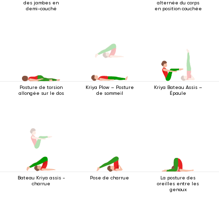
des jambes en
alternée du corps
demi-couché
en position couchée
Posture de torsion
Kriya Plow – Posture
Kriya Bateau Assis –
allongée sur le dos
de sommeil
Épaule
Bateau Kriya assis -
Pose de charrue
La posture des
charrue
oreilles entre les
genoux