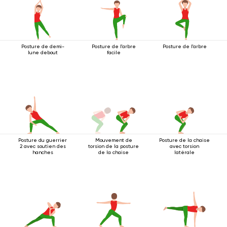
Posture de demi-
Posture de l'arbre
Posture de l'arbre
lune debout
facile
Posture du guerrier
Mouvement de
Posture de la chaise
2 avec soutien des
torsion de la posture
avec torsion
hanches
de la chaise
latérale