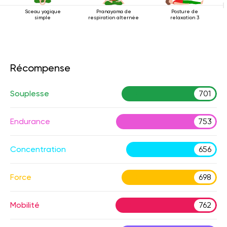
Sceau yogique
Pranayama de
Posture de
simple
respiration alternée
relaxation 3
Récompense
Souplesse
701
Endurance
753
Concentration
656
Force
698
Mobilité
762