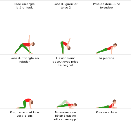
Pose en angle
Pose du guerrier
Pose de demi-lune
latéral tordu
tordu 2
torsadée
Pose du triangle en
Flexion avant
La planche
rotation
debout avec prise
de poignet
Posture du chat face
Mouvement du
Pose du sphinx
vers le bas
bâton à quatre
pattes avec appui
au coude