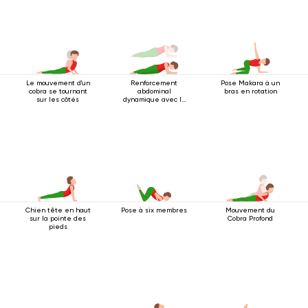
Le mouvement d'un
Renforcement
Pose Makara à un
cobra se tournant
abdominal
bras en rotation
sur les côtés
dynamique avec la
posture du bâton à 4
barres et appui sur
les coudes
Chien tête en haut
Pose à six membres
Mouvement du
sur la pointe des
Cobra Profond
pieds