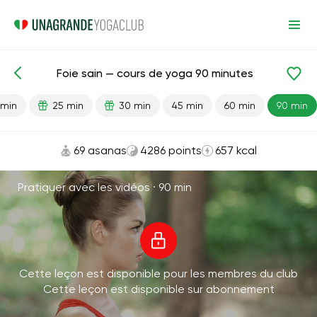
Foie sain — cours de yoga 90 minutes
Leçons prêtes
Foie
Digestion
 min
25 min
30 min
45 min
60 min
90 min
69 asanas
4286 points
657 kcal
Pratiquer avec les vidéos ·
90 min
Cette leçon est disponible pour les membres du club
Cette leçon est disponible sur abonnement